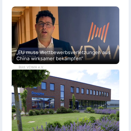
r
a
t
i
e
„EU muss Wettbewerbsverletzungen aus
China wirksamer bekämpfen“
Bild: VDMA e.V.