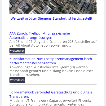
Weltweit größter Siemens-Standort ist fertiggestellt
AAA Zürich: Treffpunkt für praxisnahe
Automatisierungslösungen
Am 26. und 27. August präsentieren 225 Aussteller auf
der All About Automation sowie rund…
:
Weiterlesen
A
Kurzinformation zum Lastspitzenmanagement hoch-
A
performanter Rechenzentren
A
Anwendungen künstlicher Intelligenz (KI) werden
Z
massenhaft genutzt und bislang ist kein Ende dieses
ü
Trends abzusehen.
r
:
Weiterlesen
i
K
c
u
h
IIoT-Framework verbindet Geräteschutz und digitale
r
:
Transparenz
z
T
Mit dem IIoT-Framework Caparoc erweitert Phoenix
i
r
Contact die Kommunikationsmöglichkeiten des
n
e