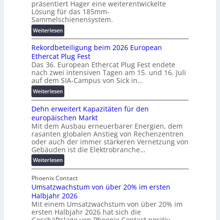
r
präsentiert Hager eine weiterentwickelte
a
r
R
Lösung für das 185mm-
-
a
e
Sammelschienensystem.
X
n
c
:
Weiterlesen
2
s
h
W
0
p
e
Rekordbeteiligung beim 2026 European
e
2
a
n
Ethercat Plug Fest
i
7
r
z
Das 36. European Ethercat Plug Fest endete
t
w
e
e
nach zwei intensiven Tagen am 15. und 16. Juli
e
i
n
auf dem SIA-Campus von Sick in…
n
r
r
z
t
:
Weiterlesen
e
d
r
R
n
z
e
Dehn erweitert Kapazitäten für den
e
t
u
n
europäischen Markt
k
w
m
Mit dem Ausbau erneuerbarer Energien, dem
o
i
E
rasanten globalen Anstieg von Rechenzentren
r
c
n
oder auch der immer stärkeren Vernetzung von
d
k
e
Gebäuden ist die Elektrobranche…
b
e
r
:
Weiterlesen
e
l
g
D
t
t
y
e
Phoenix Contact
e
e
H
Umsatzwachstum von über 20% im ersten
h
i
N
u
Halbjahr 2026
n
l
H
b
Mit einem Umsatzwachstum von über 20% im
e
i
-
f
ersten Halbjahr 2026 hat sich die
r
g
S
ü
Geschäftslage von Phoenix Contact positiv