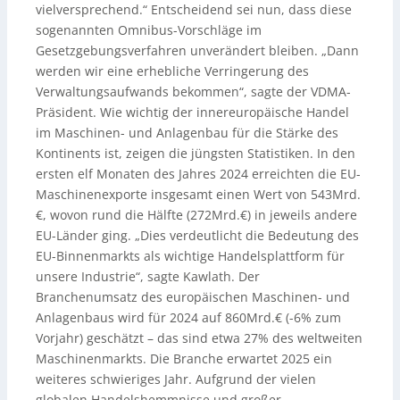
vielversprechend.“ Entscheidend sei nun, dass diese
sogenannten Omnibus-Vorschläge im
Gesetzgebungsverfahren unverändert bleiben. „Dann
werden wir eine erhebliche Verringerung des
Verwaltungsaufwands bekommen“, sagte der VDMA-
Präsident. Wie wichtig der innereuropäische Handel
im Maschinen- und Anlagenbau für die Stärke des
Kontinents ist, zeigen die jüngsten Statistiken. In den
ersten elf Monaten des Jahres 2024 erreichten die EU-
Maschinenexporte insgesamt einen Wert von 543Mrd.
€, wovon rund die Hälfte (272Mrd.€) in jeweils andere
EU-Länder ging. „Dies verdeutlicht die Bedeutung des
EU-Binnenmarkts als wichtige Handelsplattform für
unsere Industrie“, sagte Kawlath. Der
Branchenumsatz des europäischen Maschinen- und
Anlagenbaus wird für 2024 auf 860Mrd.€ (-6% zum
Vorjahr) geschätzt – das sind etwa 27% des weltweiten
Maschinenmarkts. Die Branche erwartet 2025 ein
weiteres schwieriges Jahr. Aufgrund der vielen
globalen Handelshemmnisse und großer