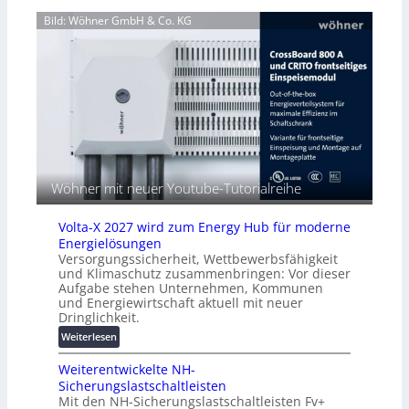
m
f
t
n
a
Bild: Wöhner GmbH & Co. KG
a
G
a
t
l
e
g
i
l
r
e
s
e
ä
m
i
t
e
e
e
n
r
s
t
u
c
h
n
h
o
g
u
c
s
Wöhner mit neuer Youtube-Tutorialreihe
t
h
l
z
-
ö
u
Volta-X 2027 wird zum Energy Hub für moderne
p
s
n
Energielösungen
e
u
d
Versorgungssicherheit, Wettbewerbsfähigkeit
r
n
und Klimaschutz zusammenbringen: Vor dieser
d
f
g
Aufgabe stehen Unternehmen, Kommunen
i
o
e
und Energiewirtschaft aktuell mit neuer
g
r
n
Dringlichkeit.
i
m
:
Weiterlesen
t
a
V
a
n
Weiterentwickelte NH-
o
l
t
Sicherungslastschaltleisten
l
e
e
Mit den NH-Sicherungslastschaltleisten Fv+
t
T