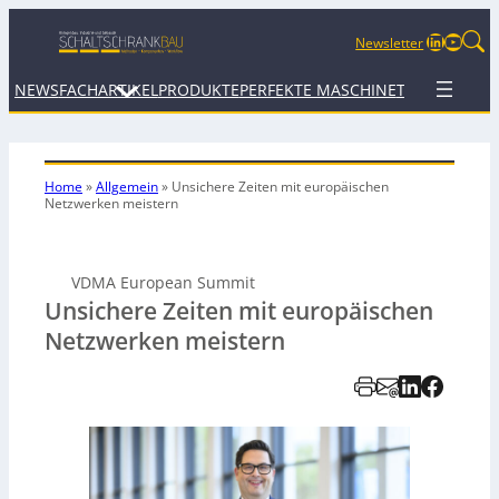
LinkedIn
YouTu
Newsletter
NEWS
FACHARTIKEL
PRODUKTE
PERFEKTE MASCHINE
TERMINE
WEB
Home
»
Allgemein
»
Unsichere Zeiten mit europäischen
Netzwerken meistern
VDMA European Summit
Unsichere Zeiten mit europäischen
Netzwerken meistern