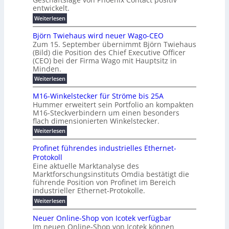
w
u
i
r
entwickelt.
e
n
c
m
:
Weiterlesen
i
g
h
o
U
t
b
e
m
d
Björn Twiehaus wird neuer Wago-CEO
e
s
e
r
e
Zum 15. September übernimmt Björn Twiehaus
a
r
i
u
(Bild) die Position des Chief Executive Officer
r
t
t
m
(CEO) bei der Firma Wago mit Hauptsitz in
n
z
n
K
Minden.
w
2
g
e
a
a
0
s
:
Weiterlesen
E
c
p
B
2
l
n
h
j
a
M16-Winkelstecker für Ströme bis 25A
6
a
s
e
ö
z
t
Hummer erweitert sein Portfolio an kompakten
E
s
r
r
u
M16-Steckverbindern um einen besonders
i
u
n
t
g
m
flach dimensionierten Winkelstecker.
T
t
r
s
v
i
w
ä
:
Weiterlesen
o
o
c
e
i
M
n
t
p
h
e
l
1
ü
Profinet führendes industrielles Ethernet-
e
h
e
a
6
ö
b
Protokoll
a
n
-
a
l
e
s
u
Eine aktuelle Marktanalyse des
W
f
r
n
t
s
u
Marktforschungsinstituts Omdia bestätigt die
i
2
ü
E
w
l
n
n
führende Position von Profinet im Bereich
0
i
r
t
k
e
%
industrieller Ethernet-Protokolle.
g
r
d
e
i
h
i
e
d
:
Weiterlesen
l
m
e
e
s
n
P
n
s
e
n
e
r
r
t
t
Neuer Online-Shop von Icotek verfügbar
r
u
o
e
e
c
e
s
Im neuen Online-Shop von Icotek können
e
f