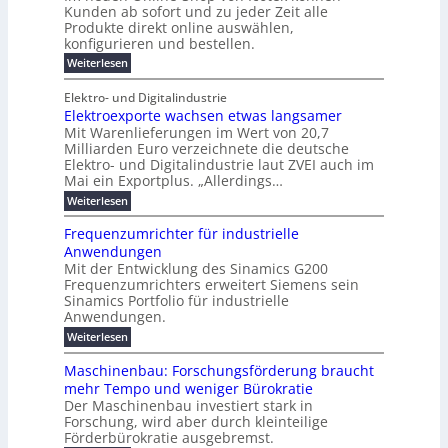
c
u
t
a
Kunden ab sofort und zu jeder Zeit alle
n
r
i
k
e
r
Produkte direkt online auswählen,
t
W
n
e
n
a
o
konfigurieren und bestellen.
e
P
r
H
g
t
p
f
:
a
l
Weiterlesen
o
f
ü
N
l
ä
u
-
ü
r
e
b
i
Elektro- und Digitalindustrie
C
h
g
S
u
j
E
r
s
Elektroexporte wachsen etwas langsamer
t
F
e
a
O
e
r
Mit Warenlieferungen im Wert von 20,7
c
r
h
e
n
ö
O
r
Milliarden Euro verzeichnete die deutsche
h
s
d
m
n
2
Elektro- und Digitalindustrie laut ZVEI auch im
e
e
t
e
l
0
Mai ein Exportplus. „Allerdings…
s
n
b
i
2
i
i
:
Weiterlesen
n
6
M
n
s
E
e
a
d
2
l
-
Frequenzumrichter für industrielle
u
r
5
e
S
Anwendungen
s
A
k
k
h
t
Mit der Entwicklung des Sinamics G200
t
o
t
r
Frequenzumrichters erweitert Siemens sein
r
p
i
o
Sinamics Portfolio für industrielle
v
e
e
o
Anwendungen.
l
x
n
l
:
Weiterlesen
p
I
e
F
o
c
s
r
r
Maschinenbau: Forschungsförderung braucht
o
E
e
t
t
mehr Tempo und weniger Bürokratie
t
q
e
e
Der Maschinenbau investiert stark in
h
u
w
k
Forschung, wird aber durch kleinteilige
e
e
a
v
r
n
Förderbürokratie ausgebremst.
c
e
n
z