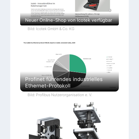
Neuer Online-Shop von Icotek verfügbar
Bild: Icotek GmbH & Co. KG
Profinet führendes industrielles
Ethernet-Protokoll
Bild: Profibus Nutzerorganisation e. V.