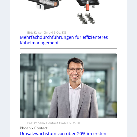
Bild: Kaiser GmbH & Co. KG
Mehrfachdurchführungen für effizienteres
Kabelmanagement
Bild: Phoenix Contact GmbH & Co. KG
Phoenix Contact
Umsatzwachstum von über 20% im ersten