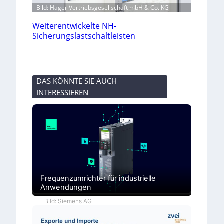
Bild: Hager Vertriebsgesellschaft mbH & Co. KG
Weiterentwickelte NH-
Sicherungslastschaltleisten
DAS KÖNNTE SIE AUCH
INTERESSIEREN
Frequenzumrichter für industrielle
Anwendungen
Bild: Siemens AG