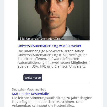
u
a
l
t
e
t
m
A
i
u
t
s
2
b
0
a
u
Bild: UniversalAutomation.Org
u
n
h
UniversalAutomation.Org wächst weiter
d
e
4
Die unabhängige Non-Profit-Organisation
m
UniversalAutomation.Org (UAO) verfolgt ihr
0
Ziel einer offenen, softwaredefinierten
m
A
Automatisierung mit zwei neuen Mitgliedern
n
aus den USA: HPE und Clemson University.
i
s
s
:
Weiterlesen
e
U
s
n
Deutscher Maschinenbau
c
i
KMU in der Kostenfalle
h
v
Die leichte Stimmungsaufhellung zu Jahresbeginn
a
e
ist verflogen. Im deutschen Maschinen- und
f
r
Anlagenbau schnappt die Kostenfalle…