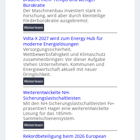
i
e
Bürokratie
e
s
Der Maschinenbau investiert stark in
r
Forschung, wird aber durch kleinteilige
c
u
Förderbürokratie ausgebremst.
h
n
u
:
Weiterlesen
g
t
M
s
z
Volta-X 2027 wird zum Energy Hub für
a
l
u
moderne Energielösungen
s
ö
n
Versorgungssicherheit,
c
s
Wettbewerbsfähigkeit und Klimaschutz
d
h
u
zusammenbringen: Vor dieser Aufgabe
d
i
n
stehen Unternehmen, Kommunen und
i
n
g
Energiewirtschaft aktuell mit neuer
g
e
e
Dringlichkeit.
i
n
n
:
Weiterlesen
t
b
V
a
a
Weiterentwickelte NH-
o
l
u
Sicherungslastschaltleisten
l
e
:
Mit den NH-Sicherungslastschaltleisten Fv+
t
T
F
präsentiert Hager eine weiterentwickelte
a
r
o
Lösung für das 185mm-
-
a
r
Sammelschienensystem.
X
n
s
:
Weiterlesen
2
s
c
W
0
p
h
Rekordbeteiligung beim 2026 European
e
2
a
u