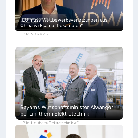
„EU muss Wettbewerbsverletzungen aus
China wirksamer bekämpfen“
Bild: VDMA e.V.
Bayerns Wirtschaftsminister Aiwanger
bei Lm-therm Elektrotechnik
Bild: Lm-therm Elektrotechnik AG