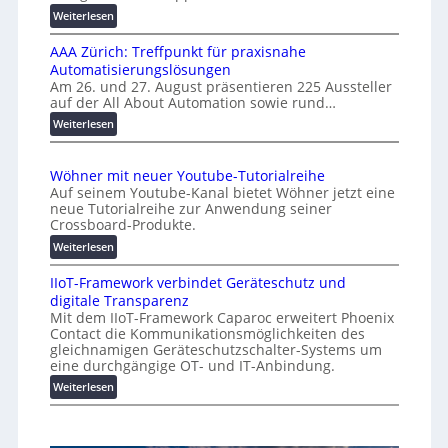
f
s
:
Weiterlesen
e
a
K
n
l
AAA Zürich: Treffpunkt für praxisnahe
M
A
Automatisierungslösungen
U
u
Am 26. und 27. August präsentieren 225 Aussteller
i
auf der All About Automation sowie rund…
t
n
o
d
:
Weiterlesen
e
A
m
r
A
a
Wöhner mit neuer Youtube-Tutorialreihe
K
A
t
Auf seinem Youtube-Kanal bietet Wöhner jetzt eine
o
Z
i
neue Tutorialreihe zur Anwendung seiner
s
ü
o
Crossboard-Produkte.
t
r
n
:
Weiterlesen
e
i
.
W
n
c
O
IIoT-Framework verbindet Geräteschutz und
ö
f
h
r
digitale Transparenz
h
a
:
g
Mit dem IIoT-Framework Caparoc erweitert Phoenix
n
l
T
w
Contact die Kommunikationsmöglichkeiten des
e
l
r
gleichnamigen Geräteschutzschalter-Systems um
ä
r
e
e
eine durchgängige OT- und IT-Anbindung.
c
m
f
:
Weiterlesen
h
i
f
I
s
t
p
I
n
t
u
o
e
w
n