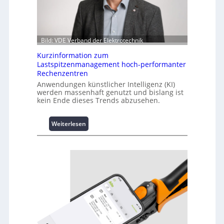
Bild: VDE Verband der Elektrotechnik
Kurzinformation zum
Lastspitzenmanagement hoch-performanter
Rechenzentren
Anwendungen künstlicher Intelligenz (KI)
werden massenhaft genutzt und bislang ist
kein Ende dieses Trends abzusehen.
:
Weiterlesen
K
u
r
z
i
n
f
o
r
m