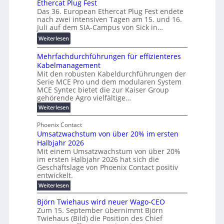
Ethercat Plug Fest
i
7
r
n
Das 36. European Ethercat Plug Fest endete
t
w
e
g
nach zwei intensiven Tagen am 15. und 16.
e
i
n
s
Juli auf dem SIA-Campus von Sick in…
r
r
z
f
:
Weiterlesen
e
d
ö
R
n
z
r
Mehrfachdurchführungen für effizienteres
e
t
u
d
Kabelmanagement
k
w
m
e
Mit den robusten Kabeldurchführungen der
o
i
E
r
Serie MCE Pro und dem modularen System
r
c
n
MCE Syntec bietet die zur Kaiser Group
u
d
k
e
gehörende Agro vielfältige…
n
b
e
r
:
g
Weiterlesen
e
l
g
M
b
t
t
e
y
Phoenix Contact
r
e
h
e
H
Umsatzwachstum von über 20% im ersten
a
r
i
N
u
Halbjahr 2026
f
u
l
H
b
a
Mit einem Umsatzwachstum von über 20%
c
i
-
c
f
im ersten Halbjahr 2026 hat sich die
h
h
g
S
Geschäftslage von Phoenix Contact positiv
ü
d
t
u
i
entwickelt.
r
u
m
n
c
r
m
:
Weiterlesen
e
g
c
h
U
o
h
h
m
b
e
Björn Twiehaus wird neuer Wago-CEO
d
f
s
r
e
Zum 15. September übernimmt Björn
r
e
ü
a
T
Twiehaus (Bild) die Position des Chief
i
u
h
t
r