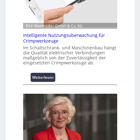
a
t
i
o
Bild: Weidmüller GmbH & Co. KG
n
z
Intelligente Nutzungsüberwachung für
u
Crimpwerkzeuge
m
Im Schaltschrank- und Maschinenbau hängt
L
die Qualität elektrischer Verbindungen
a
maßgeblich von der Zuverlässigkeit der
s
eingesetzten Crimpwerkzeuge ab.
t
s
:
Weiterlesen
p
I
i
n
t
t
z
e
e
l
n
l
m
i
a
g
n
e
a
n
g