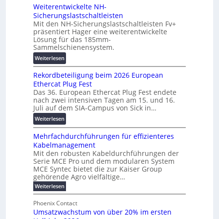
b
t
Weiterentwickelte NH-
o
a
a
Sicherungslastschaltleisten
l
u
l
Mit den NH-Sicherungslastschaltleisten Fv+
t
:
e
präsentiert Hager eine weiterentwickelte
a
F
T
Lösung für das 185mm-
-
o
r
Sammelschienensystem.
X
r
a
:
Weiterlesen
2
s
n
W
0
c
s
Rekordbeteiligung beim 2026 European
e
2
h
p
Ethercat Plug Fest
i
7
u
a
Das 36. European Ethercat Plug Fest endete
t
w
n
r
nach zwei intensiven Tagen am 15. und 16.
e
i
g
Juli auf dem SIA-Campus von Sick in…
e
r
r
s
n
:
Weiterlesen
e
d
f
z
R
n
z
ö
Mehrfachdurchführungen für effizienteres
e
t
u
r
Kabelmanagement
k
w
m
d
Mit den robusten Kabeldurchführungen der
o
i
E
e
Serie MCE Pro und dem modularen System
r
c
n
r
MCE Syntec bietet die zur Kaiser Group
d
k
e
gehörende Agro vielfältige…
u
b
e
r
n
:
Weiterlesen
e
l
g
M
g
t
t
e
y
b
Phoenix Contact
e
h
e
H
Umsatzwachstum von über 20% im ersten
r
r
i
N
u