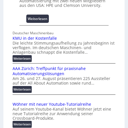
n
Automatisierung mit zwei neuen Mitgliedern
aus den USA: HPE und Clemson University.
i
s
s
:
Weiterlesen
e
U
s
n
c
Deutscher Maschinenbau
i
KMU in der Kostenfalle
h
v
Die leichte Stimmungsaufhellung zu Jahresbeginn ist
a
e
verflogen. Im deutschen Maschinen- und
f
r
Anlagenbau schnappt die Kostenfalle…
f
s
:
Weiterlesen
e
a
K
n
l
AAA Zürich: Treffpunkt für praxisnahe
M
A
Automatisierungslösungen
U
u
Am 26. und 27. August präsentieren 225 Aussteller
i
auf der All About Automation sowie rund…
t
n
o
d
:
Weiterlesen
e
A
m
r
A
a
Wöhner mit neuer Youtube-Tutorialreihe
K
A
t
Auf seinem Youtube-Kanal bietet Wöhner jetzt eine
o
Z
i
neue Tutorialreihe zur Anwendung seiner
s
ü
o
Crossboard-Produkte.
t
r
n
:
Weiterlesen
e
i
.