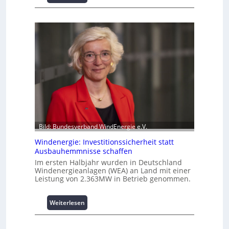
I
i
n
t
t
z
e
e
l
n
l
m
i
a
g
n
e
a
n
g
t
e
e
m
N
e
Bild: Bundesverband WindEnergie e.V.
u
n
t
t
Windenergie: Investitionssicherheit statt
Ausbauhemmnisse schaffen
z
h
u
o
Im ersten Halbjahr wurden in Deutschland
Windenergieanlagen (WEA) an Land mit einer
n
c
Leistung von 2.363MW in Betrieb genommen.
g
h
s
-
ü
p
:
Weiterlesen
b
e
W
e
r
i
r
f