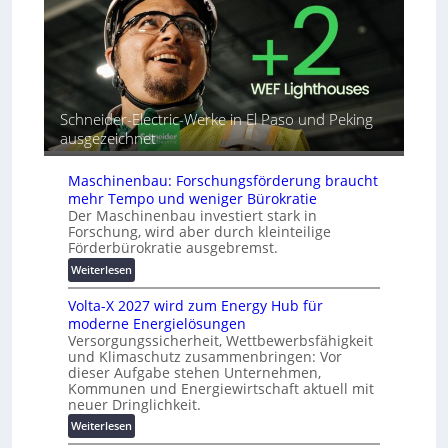
b
o
e
i
r
A
n
i
u
d
a
t
e
l
o
t
r
m
G
e
Schneider-Electric-Werke in El Paso und Peking
a
e
i
t
ausgezeichnet
r
h
i
ä
e
s
Maschinenbau: Forschungsförderung braucht
t
i
mehr Tempo und weniger Bürokratie
e
e
Der Maschinenbau investiert stark in
s
r
Forschung, wird aber durch kleinteilige
c
u
Förderbürokratie ausgebremst.
h
n
:
Weiterlesen
u
g
M
t
s
Volta-X 2027 wird zum Energy Hub für
a
z
l
moderne Energielösungen
s
u
ö
Versorgungssicherheit, Wettbewerbsfähigkeit
c
n
s
und Klimaschutz zusammenbringen: Vor
h
d
u
dieser Aufgabe stehen Unternehmen,
i
d
Kommunen und Energiewirtschaft aktuell mit
n
n
i
neuer Dringlichkeit.
g
e
g
e
:
Weiterlesen
n
i
n
V