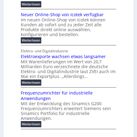
s
e
m
ü
n
e
:
s
Weiterlesen
K
l
n
e
r
e
P
r
a
s
t
r
u
o
r
b
t
Neuer Online-Shop von Icotek verfügbar
s
c
e
e
o
e
e
k
t
Im neuen Online-Shop von Icotek können
a
r
n
f
l
c
e
r
Kunden ab sofort und zu jeder Zeit alle
W
i
t
m
k
n
a
Produkte direkt online auswählen,
a
n
a
e
H
P
g
konfigurieren und bestellen.
e
t
n
r
a
l
o
t
a
f
l
i
:
Weiterlesen
-
u
f
g
ü
b
N
e
C
ü
g
e
r
j
e
E
Elektro- und Digitalindustrie
h
m
S
a
u
F
O
r
Elektroexporte wachsen etwas langsamer
e
t
h
e
e
e
n
r
r
Mit Warenlieferungen im Wert von 20,7
r
n
s
t
ö
2
O
Milliarden Euro verzeichnete die deutsche
d
m
0
t
n
Elektro- und Digitalindustrie laut ZVEI auch im
e
e
2
l
Mai ein Exportplus. „Allerdings…
s
b
6
i
i
i
:
Weiterlesen
n
n
s
E
e
d
2
l
-
Frequenzumrichter für industrielle
u
5
e
S
Anwendungen
s
A
k
h
t
Mit der Entwicklung des Sinamics G200
t
o
r
Frequenzumrichters erweitert Siemens sein
r
p
i
o
Sinamics Portfolio für industrielle
v
e
e
o
Anwendungen.
l
x
n
l
:
Weiterlesen
p
I
e
F
o
c
s
r
r
o
E
e