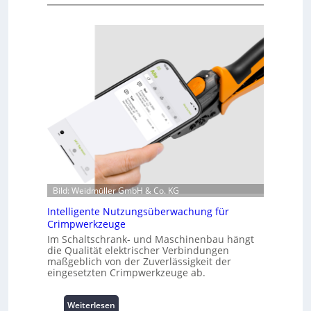
K
u
r
z
i
n
f
o
r
m
a
t
i
o
n
Bild: Weidmüller GmbH & Co. KG
z
Intelligente Nutzungsüberwachung für
u
Crimpwerkzeuge
m
Im Schaltschrank- und Maschinenbau hängt
L
die Qualität elektrischer Verbindungen
a
maßgeblich von der Zuverlässigkeit der
s
eingesetzten Crimpwerkzeuge ab.
t
s
:
p
Weiterlesen