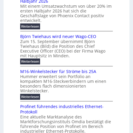
Halbjahr 2026
f
a
l
H
b
a
Mit einem Umsatzwachstum von über 20% im
u
i
-
c
f
ersten Halbjahr 2026 hat sich die
c
h
g
S
Geschäftslage von Phoenix Contact positiv
ü
h
d
u
i
entwickelt.
r
u
t
n
c
r
m
:
Weiterlesen
m
g
c
h
U
o
e
h
m
b
e
Björn Twiehaus wird neuer Wago-CEO
d
f
h
s
e
Zum 15. September übernimmt Björn
r
e
ü
a
r
Twiehaus (Bild) die Position des Chief
i
u
h
t
r
T
Executive Officer (CEO) bei der Firma Wago
r
z
m
n
n
e
u
mit Hauptsitz in Minden.
w
2
g
e
n
a
m
:
Weiterlesen
0
s
g
E
c
p
B
2
e
l
h
n
j
o
M16-Winkelstecker für Ströme bis 25A
n
s
6
a
ö
e
f
u
t
Hummer erweitert sein Portfolio an
E
r
s
r
ü
u
kompakten M16-Steckverbindern um einen
n
n
u
t
r
m
g
besonders flach dimensionierten
T
d
e
v
r
s
i
Winkelstecker.
w
w
ff
o
o
c
i
e
i
:
Weiterlesen
n
e
e
p
h
z
M
l
ü
n
h
e
i
1
a
b
ö
Profinet führendes industrielles Ethernet-
a
i
e
6
e
a
l
u
s
Protokoll
n
-
g
r
n
s
t
Eine aktuelle Marktanalyse des
u
t
W
2
e
w
E
l
Marktforschungsinstituts Omdia bestätigt die
e
i
0
n
i
r
r
n
%
t
führende Position von Profinet im Bereich
e
g
r
B
e
k
i
industrieller Ethernet-Protokolle.
h
i
d
e