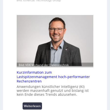
Bild: Ethercat Technology Group
Bild: VDE Verband der Elektrotechnik
Kurzinformation zum
Lastspitzenmanagement hoch-performanter
Rechenzentren
Anwendungen künstlicher Intelligenz (KI)
werden massenhaft genutzt und bislang ist
kein Ende dieses Trends abzusehen.
:
Weiterlesen