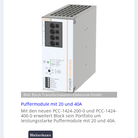
n
w
o
d
a
r
e
c
m
n
h
a
e
u
n
r
n
t
g
g
e
i
f
r
e
ü
R
:
r
e
I
C
c
n
r
h
v
i
e
e
m
n
s
p
z
t
w
e
Bild: Block Transformatoren-Elektronik GmbH
i
e
n
t
Puffermodule mit 20 und 40A
r
t
i
Mit den neuen PCC-1424-200-0 und PCC-1424-
k
r
o
400-0 erweitert Block sein Portfolio um
z
e
n
leistungsstarke Puffermodule mit 20 und 40A.
e
n
s
u
s
g
:
Weiterlesen
i