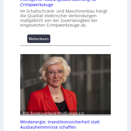
u
Crimpwerkzeuge
m
Im Schaltschrank- und Maschinenbau hängt
L
die Qualität elektrischer Verbindungen
a
maßgeblich von der Zuverlässigkeit der
s
eingesetzten Crimpwerkzeuge ab.
t
s
:
Weiterlesen
p
I
i
n
t
t
z
e
e
l
n
l
m
i
a
g
n
e
a
n
g
t
e
e
m
N
e
Bild: Bundesverband WindEnergie e.V.
u
n
Windenergie: Investitionssicherheit statt
t
t
Ausbauhemmnisse schaffen
z
h