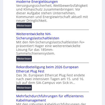
l
moderne Energielösungen
s
u
ö
Versorgungssicherheit, Wettbewerbsfähigkeit
c
n
und Klimaschutz zusammenbringen: Vor
s
h
d
dieser Aufgabe stehen Unternehmen,
u
i
d
Kommunen und Energiewirtschaft aktuell mit
n
n
i
neuer Dringlichkeit.
g
e
g
:
Weiterlesen
e
n
i
V
n
b
t
Weiterentwickelte NH-
o
a
a
Sicherungslastschaltleisten
l
u
l
Mit den NH-Sicherungslastschaltleisten Fv+
t
:
e
präsentiert Hager eine weiterentwickelte
a
F
Lösung für das 185mm-
T
-
o
Sammelschienensystem.
r
X
r
a
:
Weiterlesen
2
s
n
W
0
c
s
Rekordbeteiligung beim 2026 European
e
2
h
p
Ethercat Plug Fest
i
7
u
Das 36. European Ethercat Plug Fest endete
a
t
w
n
nach zwei intensiven Tagen am 15. und 16.
r
e
i
g
Juli auf dem SIA-Campus von Sick in…
e
r
r
s
n
:
Weiterlesen
e
d
f
z
R
n
z
ö
Mehrfachdurchführungen für effizienteres
e
t
u
r
Kabelmanagement
k
w
m
d
Mit den robusten Kabeldurchführungen der
o
i