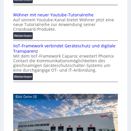
e
A
m
r
A
a
Wöhner mit neuer Youtube-Tutorialreihe
K
A
t
Auf seinem Youtube-Kanal bietet Wöhner jetzt eine
o
Z
i
neue Tutorialreihe zur Anwendung seiner
s
ü
o
Crossboard-Produkte.
t
r
n
:
Weiterlesen
e
i
.
W
n
c
O
IIoT-Framework verbindet Geräteschutz und digitale
ö
f
h
r
Transparenz
h
a
:
g
Mit dem IIoT-Framework Caparoc erweitert Phoenix
n
l
T
w
Contact die Kommunikationsmöglichkeiten des
e
l
r
gleichnamigen Geräteschutzschalter-Systems um
ä
r
e
e
eine durchgängige OT- und IT-Anbindung.
c
m
f
:
Weiterlesen
h
i
f
I
s
t
p
I
n
t
u
o
e
w
n
Bild: Dehn SE
T
u
e
k
-
e
t
i
F
r
f
t
r
Y
ü
e
a
o
r
r
m
u
p
e
t
r