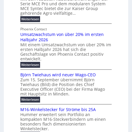
E
e
Serie MCE Pro und dem modularen System
r
c
n
r
MCE Syntec bietet die zur Kaiser Group
d
k
e
gehörende Agro vielfältige…
u
b
e
r
n
:
Weiterlesen
e
l
g
M
g
t
t
e
y
b
Phoenix Contact
e
h
e
H
Umsatzwachstum von über 20% im ersten
r
r
i
N
u
Halbjahr 2026
f
a
l
H
b
a
Mit einem Umsatzwachstum von über 20% im
u
i
-
c
f
ersten Halbjahr 2026 hat sich die
c
h
g
S
Geschäftslage von Phoenix Contact positiv
ü
h
d
u
i
entwickelt.
r
u
t
n
c
r
m
:
Weiterlesen
m
g
c
h
U
o
e
h
m
b
e
Björn Twiehaus wird neuer Wago-CEO
d
f
h
s
e
Zum 15. September übernimmt Björn
r
e
ü
a
r
Twiehaus (Bild) die Position des Chief
i
u
h
t
r
T
Executive Officer (CEO) bei der Firma Wago
r
z
m
n
n
e
u
mit Hauptsitz in Minden.
w
2
g
e
n
a
m
:
Weiterlesen
0
s
g
E
c
p
B
2
e
l
h
n
j
o
M16-Winkelstecker für Ströme bis 25A
n
s
6
a
ö
e
f
u
t
Hummer erweitert sein Portfolio an
E
r
s
r
ü
u
kompakten M16-Steckverbindern um einen
n
n
u
t
r
m
g
besonders flach dimensionierten
T
d
e
v
r
s
i
Winkelstecker.
w
w
ff
o
o