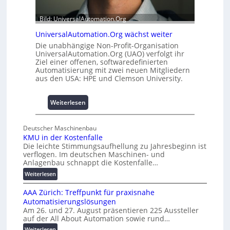
0
b
u
a
Bild: UniversalAutomation.Org
n
u
d
h
UniversalAutomation.Org wächst weiter
4
e
Die unabhängige Non-Profit-Organisation
0
m
UniversalAutomation.Org (UAO) verfolgt ihr
A
Ziel einer offenen, softwaredefinierten
m
Automatisierung mit zwei neuen Mitgliedern
n
aus den USA: HPE und Clemson University.
i
s
s
:
Weiterlesen
e
U
s
n
Deutscher Maschinenbau
c
i
KMU in der Kostenfalle
h
v
Die leichte Stimmungsaufhellung zu Jahresbeginn ist
a
e
verflogen. Im deutschen Maschinen- und
f
r
Anlagenbau schnappt die Kostenfalle…
f
s
:
Weiterlesen
e
a
K
n
l
AAA Zürich: Treffpunkt für praxisnahe
M
A
Automatisierungslösungen
U
u
Am 26. und 27. August präsentieren 225 Aussteller
i
auf der All About Automation sowie rund…
t
n
o
d
:
Weiterlesen