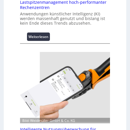
Lastspitzenmanagement hoch-performanter
Rechenzentren
Anwendungen künstlicher Intelligenz (KI)
werden massenhaft genutzt und bislang ist
kein Ende dieses Trends abzusehen.
:
Weiterlesen
K
u
r
z
i
n
f
o
r
m
a
t
i
o
n
Bild: Weidmüller GmbH & Co. KG
z
Intelligente Nutzungsüberwachung für