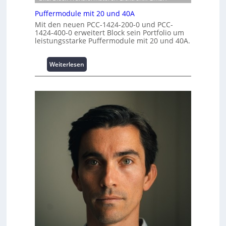
e
n
t
Puffermodule mit 20 und 40A
r
t
i
Mit den neuen PCC-1424-200-0 und PCC-
k
r
o
1424-400-0 erweitert Block sein Portfolio um
z
e
n
leistungsstarke Puffermodule mit 20 und 40A.
e
n
s
u
s
:
Weiterlesen
g
i
P
e
c
u
h
f
e
f
r
e
h
r
e
m
i
o
t
d
s
u
t
l
a
e
t
m
t
i
A
t
u
2
s