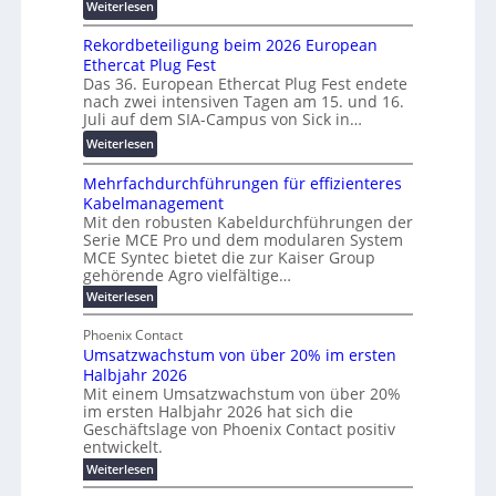
:
Weiterlesen
2
s
c
W
0
p
h
Rekordbeteiligung beim 2026 European
e
2
a
u
Ethercat Plug Fest
i
7
r
n
Das 36. European Ethercat Plug Fest endete
t
w
e
g
nach zwei intensiven Tagen am 15. und 16.
e
i
n
s
Juli auf dem SIA-Campus von Sick in…
r
r
z
f
:
Weiterlesen
e
d
ö
R
n
z
r
Mehrfachdurchführungen für effizienteres
e
t
u
d
Kabelmanagement
k
w
m
e
Mit den robusten Kabeldurchführungen der
o
i
E
r
Serie MCE Pro und dem modularen System
r
c
n
MCE Syntec bietet die zur Kaiser Group
u
d
k
e
gehörende Agro vielfältige…
n
b
e
r
:
g
Weiterlesen
e
l
g
M
b
t
t
e
y
Phoenix Contact
r
e
h
e
H
Umsatzwachstum von über 20% im ersten
a
r
i
N
u
Halbjahr 2026
f
u
l
H
b
a
Mit einem Umsatzwachstum von über 20%
c
i
-
c
f
im ersten Halbjahr 2026 hat sich die
h
h
g
S
Geschäftslage von Phoenix Contact positiv
ü
d
t
u
i
entwickelt.
r
u
m
n
c
r
m
:
Weiterlesen
e
g
c
h
U
o
h