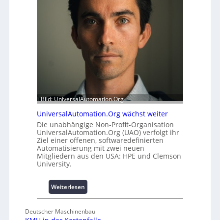
o
t
d
s
u
t
l
a
e
t
m
t
i
A
t
u
2
s
0
b
u
a
Bild: UniversalAutomation.Org
n
u
UniversalAutomation.Org wächst weiter
d
h
Die unabhängige Non-Profit-Organisation
4
e
UniversalAutomation.Org (UAO) verfolgt ihr
0
m
Ziel einer offenen, softwaredefinierten
A
m
Automatisierung mit zwei neuen
n
Mitgliedern aus den USA: HPE und Clemson
i
University.
s
s
:
Weiterlesen
e
U
s
n
c
Deutscher Maschinenbau
i
h