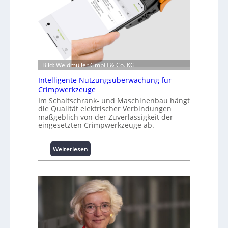
r
m
a
t
i
o
Bild: Weidmüller GmbH & Co. KG
n
z
Intelligente Nutzungsüberwachung für
u
Crimpwerkzeuge
m
Im Schaltschrank- und Maschinenbau hängt
L
die Qualität elektrischer Verbindungen
a
maßgeblich von der Zuverlässigkeit der
eingesetzten Crimpwerkzeuge ab.
s
t
s
:
Weiterlesen
p
I
i
n
t
t
z
e
e
l
n
l
m
i
a
g