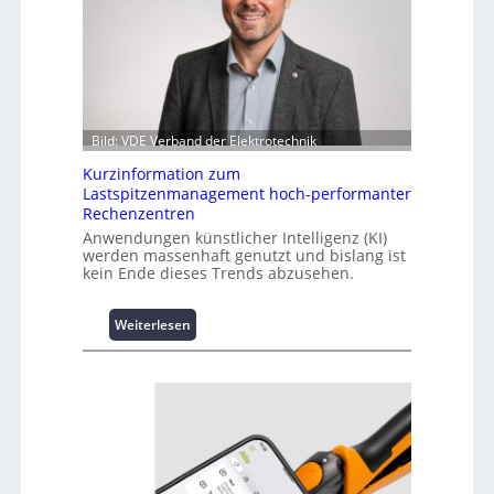
Bild: VDE Verband der Elektrotechnik
Kurzinformation zum
Lastspitzenmanagement hoch-performanter
Rechenzentren
Anwendungen künstlicher Intelligenz (KI)
werden massenhaft genutzt und bislang ist
kein Ende dieses Trends abzusehen.
:
Weiterlesen
K
u
r
z
i
n
f
o