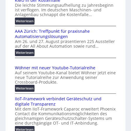
KMU in der Kostenfalle
v
a
Die leichte Stimmungsaufhellung zu Jahresbeginn
e
ist verflogen. Im deutschen Maschinen- und
f
r
Anlagenbau schnappt die Kostenfalle…
f
s
e
:
Weiterlesen
a
K
n
l
AAA Zürich: Treffpunkt für praxisnahe
M
A
Automatisierungslösungen
U
u
Am 26. und 27. August präsentieren 225 Aussteller
i
auf der All About Automation sowie rund…
t
n
o
d
:
Weiterlesen
e
A
m
r
A
a
Wöhner mit neuer Youtube-Tutorialreihe
K
A
t
Auf seinem Youtube-Kanal bietet Wöhner jetzt eine
o
Z
i
neue Tutorialreihe zur Anwendung seiner
s
ü
o
Crossboard-Produkte.
t
r
n
:
Weiterlesen
e
i
.
W
n
c
O
IIoT-Framework verbindet Geräteschutz und
ö
f
h
r
digitale Transparenz
h
a
:
g
Mit dem IIoT-Framework Caparoc erweitert Phoenix
n
l
T
w
Contact die Kommunikationsmöglichkeiten des
e
l
r
gleichnamigen Geräteschutzschalter-Systems um
ä
r
e
e
eine durchgängige OT- und IT-Anbindung.
c
m
f
:
Weiterlesen
h
i