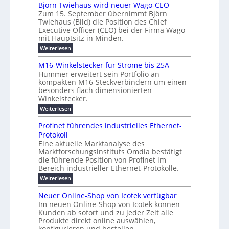
h
m
b
e
Björn Twiehaus wird neuer Wago-CEO
d
f
s
r
e
Zum 15. September übernimmt Björn
r
e
ü
a
T
Twiehaus (Bild) die Position des Chief
i
u
h
t
r
e
Executive Officer (CEO) bei der Firma Wago
r
z
m
n
n
u
m
mit Hauptsitz in Minden.
w
2
g
e
n
a
p
:
Weiterlesen
0
s
g
E
c
B
o
2
e
l
h
n
j
u
M16-Winkelstecker für Ströme bis 25A
n
s
6
a
ö
e
f
t
Hummer erweitert sein Portfolio an
n
E
r
s
r
ü
u
kompakten M16-Steckverbindern um einen
d
n
u
t
r
m
g
besonders flach dimensionierten
T
w
e
v
r
s
i
Winkelstecker.
w
ff
e
o
o
c
i
e
i
:
Weiterlesen
n
n
e
p
h
z
M
l
ü
h
i
e
i
1
a
b
ö
Profinet führendes industrielles Ethernet-
a
g
e
6
e
a
l
u
s
Protokoll
n
-
r
e
n
s
t
Eine aktuelle Marktanalyse des
u
t
W
2
r
w
E
l
Marktforschungsinstituts Omdia bestätigt
e
i
0
n
i
B
r
n
%
t
die führende Position von Profinet im
e
g
r
e
k
ü
i
Bereich industrieller Ethernet-Protokolle.
h
i
d
e
s
e
m
r
n
e
:
s
Weiterlesen
K
l
n
e
e
o
P
r
a
s
t
r
u
r
k
b
t
Neuer Online-Shop von Icotek verfügbar
s
c
e
e
o
e
e
t
r
Im neuen Online-Shop von Icotek können
a
r
n
f
l
c
e
Kunden ab sofort und zu jeder Zeit alle
a
W
i
t
m
k
n
a
Produkte direkt online auswählen,
t
n
a
e
H
P
g
konfigurieren und bestellen.
e