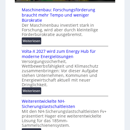
t
r
h
i
ä
Maschinenbau: Forschungsförderung
e
s
t
braucht mehr Tempo und weniger
i
e
Bürokratie
e
Der Maschinenbau investiert stark in
s
r
Forschung, wird aber durch kleinteilige
c
u
Förderbürokratie ausgebremst.
h
n
u
:
Weiterlesen
g
t
M
s
Volta-X 2027 wird zum Energy Hub für
z
a
l
moderne Energielösungen
u
s
ö
Versorgungssicherheit,
n
c
s
Wettbewerbsfähigkeit und Klimaschutz
d
h
u
zusammenbringen: Vor dieser Aufgabe
d
i
n
stehen Unternehmen, Kommunen und
i
n
g
Energiewirtschaft aktuell mit neuer
g
e
Dringlichkeit.
e
i
n
n
:
Weiterlesen
t
b
V
a
a
Weiterentwickelte NH-
o
l
u
Sicherungslastschaltleisten
l
e
:
Mit den NH-Sicherungslastschaltleisten Fv+
t
T
F
präsentiert Hager eine weiterentwickelte
a
r
o
Lösung für das 185mm-
-
a
r
Sammelschienensystem.
X
n
s