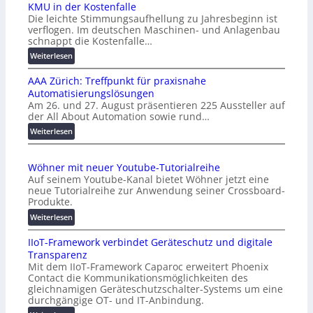
KMU in der Kostenfalle
Die leichte Stimmungsaufhellung zu Jahresbeginn ist
verflogen. Im deutschen Maschinen- und Anlagenbau
schnappt die Kostenfalle…
:
Weiterlesen
K
AAA Zürich: Treffpunkt für praxisnahe
M
Automatisierungslösungen
U
Am 26. und 27. August präsentieren 225 Aussteller auf
i
der All About Automation sowie rund…
n
d
:
Weiterlesen
e
A
r
A
Wöhner mit neuer Youtube-Tutorialreihe
K
A
Auf seinem Youtube-Kanal bietet Wöhner jetzt eine
o
Z
neue Tutorialreihe zur Anwendung seiner Crossboard-
s
ü
Produkte.
t
r
:
Weiterlesen
e
i
W
n
c
IIoT-Framework verbindet Geräteschutz und digitale
ö
f
h
Transparenz
h
a
:
Mit dem IIoT-Framework Caparoc erweitert Phoenix
n
l
T
Contact die Kommunikationsmöglichkeiten des
e
l
r
gleichnamigen Geräteschutzschalter-Systems um eine
r
e
e
durchgängige OT- und IT-Anbindung.
m
f