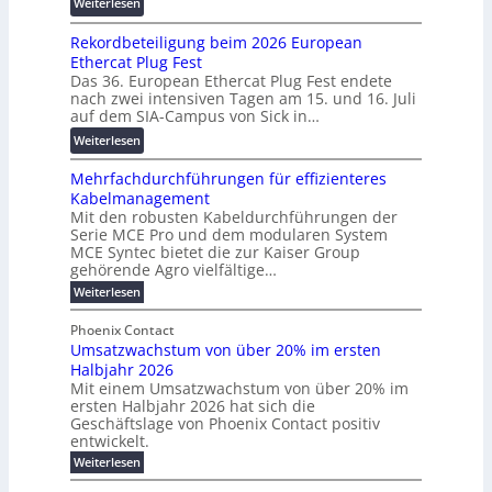
:
Weiterlesen
2
n
s
W
0
s
c
Rekordbeteiligung beim 2026 European
e
2
p
h
Ethercat Plug Fest
i
7
a
u
Das 36. European Ethercat Plug Fest endete
t
w
r
n
nach zwei intensiven Tagen am 15. und 16. Juli
e
i
e
g
auf dem SIA-Campus von Sick in…
r
r
n
s
:
Weiterlesen
e
d
z
f
R
n
z
ö
Mehrfachdurchführungen für effizienteres
e
t
u
r
Kabelmanagement
k
w
m
d
Mit den robusten Kabeldurchführungen der
o
i
E
e
Serie MCE Pro und dem modularen System
r
c
n
r
MCE Syntec bietet die zur Kaiser Group
d
k
e
gehörende Agro vielfältige…
u
b
e
r
n
:
Weiterlesen
e
l
g
M
g
t
t
e
y
b
Phoenix Contact
e
h
e
H
Umsatzwachstum von über 20% im ersten
r
r
i
N
u
Halbjahr 2026
f
a
l
H
b
a
Mit einem Umsatzwachstum von über 20% im
u
i
-
c
f
ersten Halbjahr 2026 hat sich die
c
h
g
S
Geschäftslage von Phoenix Contact positiv
ü
h
d
u
i
entwickelt.
r
u
t
n
c
r
m
:
Weiterlesen
m
g
c
h
U
o
e
h
m