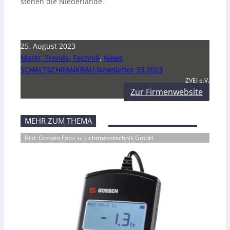
stehen die Niederlande.
25. August 2023
Markt, Trends, Technik
,
News
SCHALTSCHRANKBAU Newsletter 33 2023
ZVEI e.V.
Zur Firmenwebsite
MEHR ZUM THEMA
Bild: Gossen Foto- u. Lichtmesstechnik GmbH