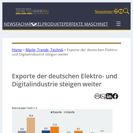
LinkedIn
YouTu
Newsletter
NEWS
FACHARTIKEL
PRODUKTE
PERFEKTE MASCHINE
TERMINE
WEB
Home
»
Markt, Trends, Technik
»
Exporte der deutschen Elektro-
und
Digitalindustrie steigen weiter
Exporte der deutschen Elektro- und
Digitalindustrie steigen weiter