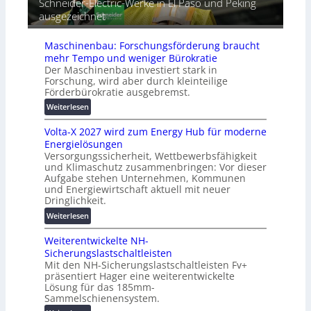
Schneider-Electric-Werke in El Paso und Peking
e
i
t
ausgezeichnet
r
h
i
ä
e
s
t
Maschinenbau: Forschungsförderung braucht
i
e
mehr Tempo und weniger Bürokratie
e
s
Der Maschinenbau investiert stark in
r
c
Forschung, wird aber durch kleinteilige
u
h
Förderbürokratie ausgebremst.
n
u
:
Weiterlesen
g
t
M
s
z
Volta-X 2027 wird zum Energy Hub für moderne
a
l
u
Energielösungen
s
ö
n
Versorgungssicherheit, Wettbewerbsfähigkeit
c
s
d
und Klimaschutz zusammenbringen: Vor dieser
h
u
Aufgabe stehen Unternehmen, Kommunen
d
i
n
und Energiewirtschaft aktuell mit neuer
i
n
g
Dringlichkeit.
g
e
e
:
i
Weiterlesen
n
n
V
t
b
Weiterentwickelte NH-
o
a
a
Sicherungslastschaltleisten
l
l
u
Mit den NH-Sicherungslastschaltleisten Fv+
t
e
:
präsentiert Hager eine weiterentwickelte
a
T
F
Lösung für das 185mm-
-
r
o
Sammelschienensystem.
X
a
r