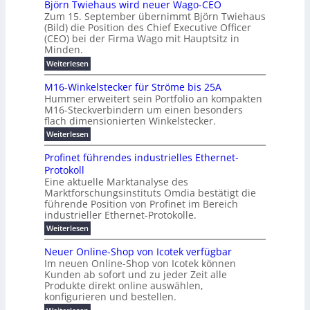
b
e
Björn Twiehaus wird neuer Wago-CEO
d
f
h
s
e
Zum 15. September übernimmt Björn Twiehaus
r
e
ü
a
r
(Bild) die Position des Chief Executive Officer
i
u
h
t
r
T
(CEO) bei der Firma Wago mit Hauptsitz in
r
z
m
n
n
e
u
Minden.
w
2
g
e
n
a
m
:
Weiterlesen
0
s
g
E
c
p
B
2
e
l
h
n
j
o
M16-Winkelstecker für Ströme bis 25A
n
s
6
a
ö
e
f
u
t
Hummer erweitert sein Portfolio an kompakten
E
r
s
r
ü
u
M16-Steckverbindern um einen besonders
n
n
u
t
r
m
g
flach dimensionierten Winkelstecker.
T
d
e
v
r
s
i
w
:
w
Weiterlesen
ff
o
o
c
i
e
M
i
n
e
e
p
h
1
z
l
ü
Profinet führendes industrielles Ethernet-
n
h
6
e
i
a
b
ö
Protokoll
a
i
-
e
e
a
l
u
s
Eine aktuelle Marktanalyse des
W
n
g
r
n
s
t
Marktforschungsinstituts Omdia bestätigt die
i
u
t
2
e
w
E
n
l
führende Position von Profinet im Bereich
e
0
n
i
r
k
r
%
t
industrieller Ethernet-Protokolle.
e
g
r
e
B
e
i
h
i
d
:
Weiterlesen
e
l
s
m
ü
n
P
e
s
s
K
n
e
r
e
r
t
Neuer Online-Shop von Icotek verfügbar
r
a
t
r
u
o
o
e
b
s
Im neuen Online-Shop von Icotek können
c
e
e
f
c
e
k
t
Kunden ab sofort und zu jeder Zeit alle
a
r
i
n
k
l
e
r
Produkte direkt online auswählen,
W
n
t
e
m
n
a
konfigurieren und bestellen.
a
e
r
a
H
P
g
t
f
t
n
:
a