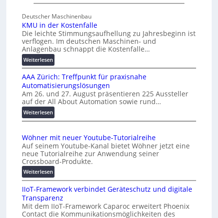
U
s
n
Deutscher Maschinenbau
c
i
KMU in der Kostenfalle
h
v
Die leichte Stimmungsaufhellung zu Jahresbeginn ist
a
e
verflogen. Im deutschen Maschinen- und
f
r
Anlagenbau schnappt die Kostenfalle…
f
s
:
Weiterlesen
e
a
K
n
l
AAA Zürich: Treffpunkt für praxisnahe
M
A
Automatisierungslösungen
U
u
Am 26. und 27. August präsentieren 225 Aussteller
i
auf der All About Automation sowie rund…
t
n
o
d
:
Weiterlesen
e
A
m
r
A
a
Wöhner mit neuer Youtube-Tutorialreihe
K
A
t
Auf seinem Youtube-Kanal bietet Wöhner jetzt eine
o
Z
i
neue Tutorialreihe zur Anwendung seiner
s
ü
o
Crossboard-Produkte.
t
r
n
:
Weiterlesen
e
i
.
W
n
c
O
IIoT-Framework verbindet Geräteschutz und digitale
ö
f
h
r
Transparenz
h
a
:
g
Mit dem IIoT-Framework Caparoc erweitert Phoenix
n
l
T
w
Contact die Kommunikationsmöglichkeiten des
e
l
r