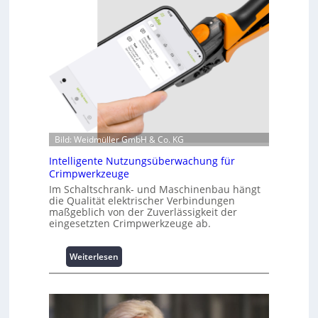
i
n
f
o
r
m
a
t
i
o
n
Bild: Weidmüller GmbH & Co. KG
z
Intelligente Nutzungsüberwachung für
u
Crimpwerkzeuge
m
Im Schaltschrank- und Maschinenbau hängt
L
die Qualität elektrischer Verbindungen
a
maßgeblich von der Zuverlässigkeit der
s
eingesetzten Crimpwerkzeuge ab.
t
s
:
Weiterlesen
p
I
i
n
t
t
z
e
e