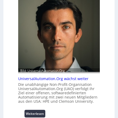
e
h
r
e
m
i
o
t
d
s
u
t
l
a
e
t
m
t
i
A
t
u
2
s
0
b
u
a
Bild: UniversalAutomation.Org
n
u
d
h
UniversalAutomation.Org wächst weiter
4
e
Die unabhängige Non-Profit-Organisation
0
m
UniversalAutomation.Org (UAO) verfolgt ihr
A
m
Ziel einer offenen, softwaredefinierten
Automatisierung mit zwei neuen Mitgliedern
n
aus den USA: HPE und Clemson University.
i
s
s
:
Weiterlesen
e