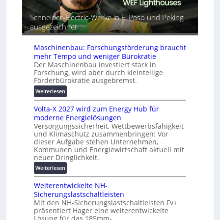
t
r
m
G
e
Schneider-Electric-Werke in El Paso und Peking
a
e
i
ausgezeichnet
t
r
h
i
ä
e
s
Maschinenbau: Forschungsförderung braucht
t
i
mehr Tempo und weniger Bürokratie
e
e
Der Maschinenbau investiert stark in
s
r
Forschung, wird aber durch kleinteilige
c
u
Förderbürokratie ausgebremst.
h
n
:
Weiterlesen
u
g
M
t
s
Volta-X 2027 wird zum Energy Hub für
a
z
l
moderne Energielösungen
s
u
ö
Versorgungssicherheit, Wettbewerbsfähigkeit
c
n
s
und Klimaschutz zusammenbringen: Vor
h
d
dieser Aufgabe stehen Unternehmen,
u
i
d
Kommunen und Energiewirtschaft aktuell mit
n
n
i
neuer Dringlichkeit.
g
e
g
:
e
Weiterlesen
n
i
V
n
b
t
Weiterentwickelte NH-
o
a
a
Sicherungslastschaltleisten
l
u
l
Mit den NH-Sicherungslastschaltleisten Fv+
t
:
e
präsentiert Hager eine weiterentwickelte
a
F
T
Lösung für das 185mm-