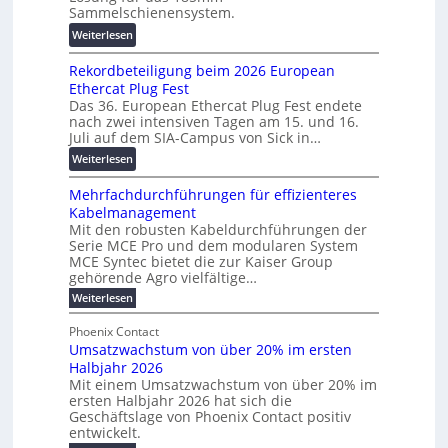
-
o
Sammelschienensystem.
r
X
r
a
:
Weiterlesen
2
s
n
W
0
c
s
Rekordbeteiligung beim 2026 European
e
2
h
p
Ethercat Plug Fest
i
7
u
a
Das 36. European Ethercat Plug Fest endete
t
w
n
nach zwei intensiven Tagen am 15. und 16.
r
e
i
g
Juli auf dem SIA-Campus von Sick in…
e
r
r
s
n
:
Weiterlesen
e
d
f
z
R
n
z
ö
Mehrfachdurchführungen für effizienteres
e
t
u
r
Kabelmanagement
k
w
m
d
Mit den robusten Kabeldurchführungen der
o
i
E
e
Serie MCE Pro und dem modularen System
r
c
n
r
MCE Syntec bietet die zur Kaiser Group
d
k
e
gehörende Agro vielfältige…
u
b
e
r
n
:
Weiterlesen
e
l
g
M
g
t
t
e
y
b
Phoenix Contact
e
h
e
H
Umsatzwachstum von über 20% im ersten
r
r
i
N
u
Halbjahr 2026
f
a
l
H
b
a
Mit einem Umsatzwachstum von über 20% im
u
i
-
c
f
ersten Halbjahr 2026 hat sich die
c
h
g
S
Geschäftslage von Phoenix Contact positiv
ü
h
d
u
i
entwickelt.
r
u
t
n
c