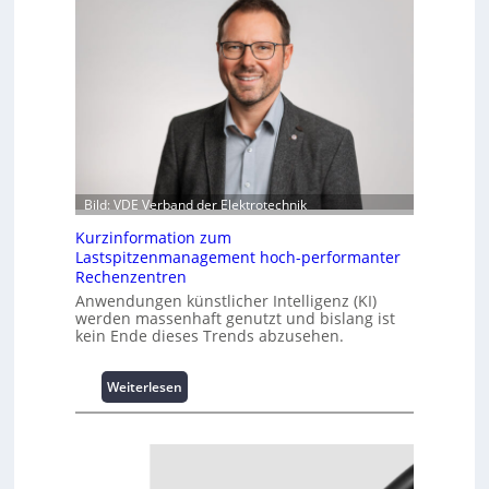
Bild: VDE Verband der Elektrotechnik
Kurzinformation zum
Lastspitzenmanagement hoch-performanter
Rechenzentren
Anwendungen künstlicher Intelligenz (KI)
werden massenhaft genutzt und bislang ist
kein Ende dieses Trends abzusehen.
:
Weiterlesen
K
u
r
z