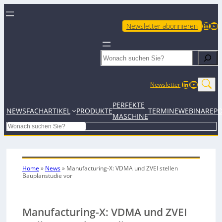
LinkedIn
YouTube
Newsletter abonnieren
Search
LinkedIn
YouTub
Newsletter
PERFEKTE
NEWS
FACHARTIKEL
PRODUKTE
TERMINE
WEBINARE
P
MASCHINE
Search
Home
»
News
»
Manufacturing-X: VDMA und ZVEI stellen
Bauplanstudie vor
Manufacturing-X: VDMA und ZVEI