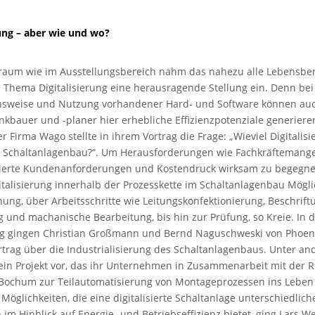
rung – aber wie und wo?
raum wie im Ausstellungsbereich nahm das nahezu alle Lebensbe
Thema Digitalisierung eine herausragende Stellung ein. Denn bei 
sweise und Nutzung vorhandener Hard- und Software können au
nkbauer und -planer hier erhebliche Effizienzpotenziale generieren
r Firma Wago stellte in ihrem Vortrag die Frage: „Wieviel Digitalis
 Schaltanlagenbau?“. Um Herausforderungen wie Fachkräftemangel
sierte Kundenanforderungen und Kostendruck wirksam zu begegnen
gitalisierung innerhalb der Prozesskette im Schaltanlagenbau Mögli
nung, über Arbeitsschritte wie Leitungskonfektionierung, Beschrift
 und machanische Bearbeitung, bis hin zur Prüfung, so Kreie. In d
ng gingen Christian Großmann und Bernd Naguschweski von Phoeni
rtrag über die Industrialisierung des Schaltanlagenbaus. Unter a
e ein Projekt vor, das ihr Unternehmen in Zusammenarbeit mit der 
 Bochum zur Teilautomatisierung von Montageprozessen ins Leben
 Möglichkeiten, die eine digitalisierte Schaltanlage unterschiedlich
im Hinblick auf Energie- und Betriebseffizienz bietet, ging Lars W