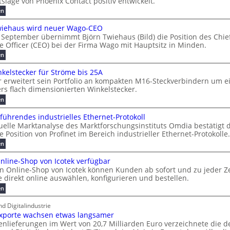
slage von Phoenix Contact positiv entwickelt.
n
l
e
r
c
:
en
e
t
i
d
h
U
d
r
e
l
e
m
wiehaus wird neuer Wago-CEO
u
g
N
i
r
s
r
September übernimmt Björn Twiehaus (Bild) die Position des Chie
a
y
H
g
u
c
e Officer (CEO) bei der Firma Wago mit Hauptsitz in Minden.
t
H
-
u
h
n
z
:
en
f
u
S
n
g
w
B
ü
b
i
a
g
b
j
h
kelstecker für Ströme bis 25A
c
ö
f
c
b
r
r
erweitert sein Portfolio an kompakten M16-Steckverbindern um e
h
r
u
ü
h
e
a
s flach dimensionierten Winkelstecker.
s
n
n
r
e
i
u
t
T
:
en
g
u
m
r
m
w
c
M
e
m
i
1
o
u
2
n
h
 führendes industrielles Ethernet-Protokoll
v
e
6
f
d
n
0
t
uelle Marktanalyse des Marktforschungsinstituts Omdia bestätigt d
o
h
-
ü
e
g
n
2
 Position von Profinet im Bereich industrieller Ethernet-Protokolle.
m
a
W
r
ü
u
r
s
6
i
e
e
:
en
b
s
n
ff
P
n
l
E
h
e
w
k
i
r
e
a
nline-Shop von Icotek verfügbar
u
r
r
i
e
z
o
2
 Online-Shop von Icotek können Kunden ab sofort und zu jeder Zei
E
s
r
r
T
l
i
f
0
d
 direkt online auswählen, konfigurieren und bestellen.
s
n
t
o
e
e
i
%
n
t
n
n
e
:
s
p
en
m
i
e
e
t
e
N
r
c
m
e
p
u
c
e
t
e
e
nd Digitalindustrie
e
g
h
a
k
o
r
f
u
r
r
e
exporte wachsen etwas langsamer
e
ü
i
a
n
u
e
s
W
r
s
h
nlieferungen im Wert von 20,7 Milliarden Euro verzeichnete die d
r
e
l
E
n
t
a
f
K
r