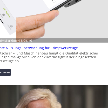
u
m
L
a
s
t
s
p
i
eidmüller GmbH & Co. KG
t
z
gente Nutzungsüberwachung für Crimpwerkzeuge
e
tschrank- und Maschinenbau hängt die Qualität elektrischer
n
ungen maßgeblich von der Zuverlässigkeit der eingesetzten
rkzeuge ab.
m
a
n
:
erlesen
a
I
g
n
e
t
m
e
e
l
n
l
t
i
h