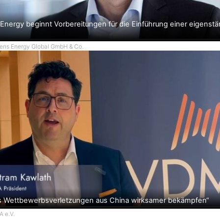
Energy beginnt Vorbereitungen für die Einführung einer eigenst
mens Energy Global GmbH & Co.
 Wettbewerbsverletzungen aus China wirksamer bekämpfen“
A e.V.