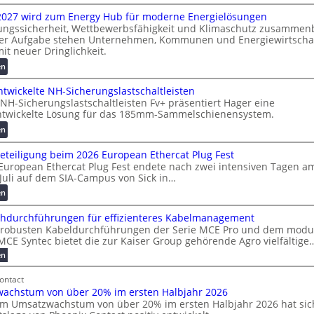
M
 2027 wird zum Energy Hub für moderne Energielösungen
a
ungssicherheit, Wettbewerbsfähigkeit und Klimaschutz zusammen
s
ser Aufgabe stehen Unternehmen, Kommunen und Energiewirtscha
c
mit neuer Dringlichkeit.
h
:
en
i
V
n
twickelte NH-Sicherungslastschaltleisten
o
e
NH-Sicherungslastschaltleisten Fv+ präsentiert Hager eine
l
n
ntwickelte Lösung für das 185mm-Sammelschienensystem.
t
b
a
:
en
a
-
W
u
eteiligung beim 2026 European Ethercat Plug Fest
X
e
:
European Ethercat Plug Fest endete nach zwei intensiven Tagen am
2
i
F
Juli auf dem SIA-Campus von Sick in…
0
t
o
2
e
:
r
en
7
r
R
s
hdurchführungen für effizienteres Kabelmanagement
w
e
e
c
 robusten Kabeldurchführungen der Serie MCE Pro und dem modu
i
n
k
h
CE Syntec bietet die zur Kaiser Group gehörende Agro vielfältige
r
t
o
u
:
d
en
w
r
n
M
z
i
d
g
e
ontact
u
c
b
s
h
achstum von über 20% im ersten Halbjahr 2026
m
k
e
r
f
em Umsatzwachstum von über 20% im ersten Halbjahr 2026 hat sic
f
E
e
t
ö
a