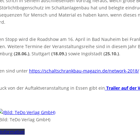
ec strich in seinem abschließenden Vortrag heraus, welch große 
törlichtbogenschutz im Schaltanlagenbau hat und belegte eindruc
equenzen für Mensch und Material es haben kann, wenn dieses n
rd.
n Stopp wird die Roadshow am 16. April in Bad Nauheim bei Fran
en. Weitere Termine der Veranstaltungsreihe sind in diesem Jahr B
amburg
(28.06.)
, Stuttgart
(18.09.)
sowie Ingolstadt
(25.10.)
.
n sind unter
https://schaltschrankbau-magazin.de/network-2018/
uck von der Auftaktveranstaltung in Essen gibt ein
Trailer auf der
Bild: TeDo Verlag GmbH)
 Information