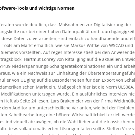
Software-Tools und wichtige Normen
eferaten wurde deutlich, dass Maßnahmen zur Digitalisierung der
ngskette nur bei einer hohen Datenqualität und -durchgängigkeit
diese Daten zu verarbeiten, sind einfach zu handhabende und eff
-Tools am Markt erhältlich, wie sie Markus Wittke von WSCAD und
 Siemens vorstellten. Auf reges Interesse stieß bei den Anwesend
ragsblock. Hartmut Lohrey von Rittal ging auf die aktuellen Entwi
61439 Niederspannungs-Schaltgerätekombinationen ein und arbeit
eraus, wie ein Nachweis zur Einhaltung der Übertemperatur gefüh
Müller von UL ging auf die Besonderheiten für den Export von Scha
damerikanischen Markt ein. Maßgeblich hier ist die Norm UL508A, 
 Modifikationen unterzogen wurde. Ein ausführliches Interview hi
em Heft ab Seite 24 lesen. Lars Brakemeier von der Firma Weidmüll
e dem Auditorium unterschiedliche Varianten, wie bei der flexible
en Kabelbearbeitung eine höhere Wirtschaftlichkeit erzielt werde
 es individuell abzuwägen, ob die Wahl lieber auf die klassischen 
lb- bzw. vollautomatisierten Lösungen fallen sollte. Steffen Vree 