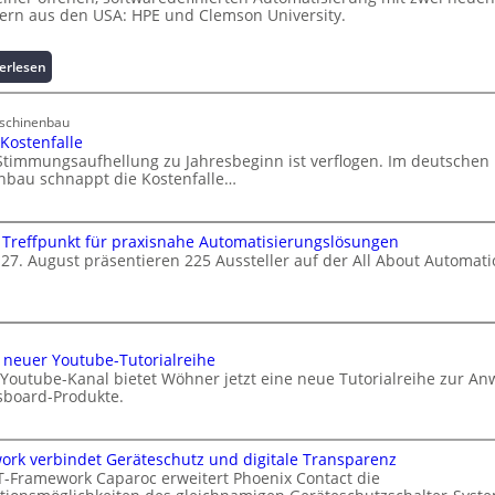
dern aus den USA: HPE und Clemson University.
:
erlesen
U
n
schinenbau
i
Kostenfalle
v
 Stimmungsaufhellung zu Jahresbeginn ist verflogen. Im deutschen
e
nbau schnappt die Kostenfalle…
r
s
a
 Treffpunkt für praxisnahe Automatisierungslösungen
l
27. August präsentieren 225 Aussteller auf der All About Automati
A
u
t
o
neuer Youtube-Tutorialreihe
m
Youtube-Kanal bietet Wöhner jetzt eine neue Tutorialreihe zur A
a
sboard-Produkte.
t
i
o
ork verbindet Geräteschutz und digitale Transparenz
n
T-Framework Caparoc erweitert Phoenix Contact die
.