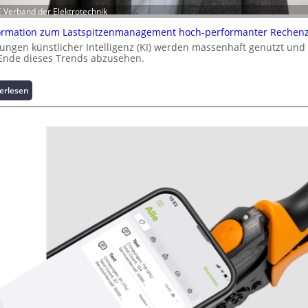
E Verband der Elektrotechnik
ormation zum Lastspitzenmanagement hoch-performanter Rechen
ngen künstlicher Intelligenz (KI) werden massenhaft genutzt und 
 Ende dieses Trends abzusehen.
:
erlesen
K
u
r
z
i
n
f
o
r
m
a
t
i
o
n
z