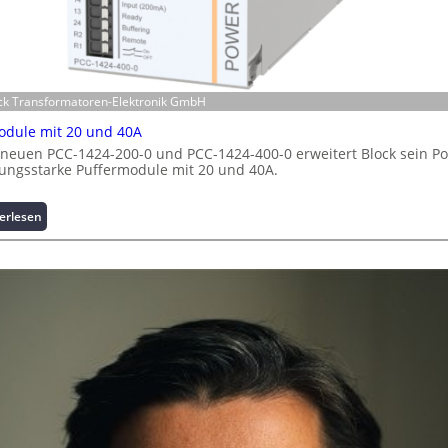
c
h
e
r
h
e
ock Transformatoren-Elektronik GmbH
i
odule mit 20 und 40A
t
neuen PCC-1424-200-0 und PCC-1424-400-0 erweitert Block sein Por
s
tungsstarke Puffermodule mit 20 und 40A.
t
a
t
:
erlesen
t
P
A
u
u
f
s
f
b
e
a
r
u
m
h
o
e
d
m
u
m
l
n
e