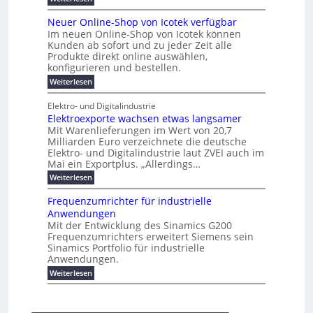
K
l
n
e
r
e
P
r
a
s
t
r
u
o
r
b
t
Neuer Online-Shop von Icotek verfügbar
s
c
e
e
o
e
e
k
t
Im neuen Online-Shop von Icotek können
a
r
n
f
l
c
e
r
Kunden ab sofort und zu jeder Zeit alle
W
i
t
m
k
n
a
Produkte direkt online auswählen,
a
n
a
e
H
P
g
konfigurieren und bestellen.
e
t
n
r
a
l
o
t
a
f
l
i
:
Weiterlesen
-
u
f
g
ü
b
N
e
C
ü
g
e
r
j
e
E
Elektro- und Digitalindustrie
h
m
S
a
u
F
O
r
Elektroexporte wachsen etwas langsamer
e
t
h
e
e
e
n
r
r
Mit Warenlieferungen im Wert von 20,7
r
n
s
t
ö
2
O
Milliarden Euro verzeichnete die deutsche
d
m
0
t
n
Elektro- und Digitalindustrie laut ZVEI auch im
e
e
2
l
Mai ein Exportplus. „Allerdings…
s
b
6
i
i
i
:
Weiterlesen
n
n
s
E
e
d
2
l
-
Frequenzumrichter für industrielle
u
5
e
S
Anwendungen
s
A
k
h
t
Mit der Entwicklung des Sinamics G200
t
o
r
Frequenzumrichters erweitert Siemens sein
r
p
i
o
Sinamics Portfolio für industrielle
v
e
e
o
Anwendungen.
l
x
n
l
:
Weiterlesen
p
I
e
F
o
c
s
r
r
o
E
e
t
t
t
q