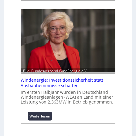
n
t
t
z
e
e
l
n
l
m
i
a
g
n
e
a
n
g
t
e
e
m
N
e
Bild: Bundesverband WindEnergie e.V.
u
n
t
Windenergie: Investitionssicherheit statt
t
Ausbauhemmnisse schaffen
z
h
u
o
Im ersten Halbjahr wurden in Deutschland
Windenergieanlagen (WEA) an Land mit einer
n
c
Leistung von 2.363MW in Betrieb genommen.
g
h
s
-
ü
p
:
Weiterlesen
b
e
W
e
r
i
r
f
n