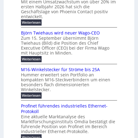
a
Mit einem Umsatzwachstum von über 20% im
u
i
-
c
f
ersten Halbjahr 2026 hat sich die
c
h
g
S
Geschäftslage von Phoenix Contact positiv
ü
h
d
u
i
entwickelt.
r
u
t
n
c
r
m
:
Weiterlesen
m
g
c
h
U
o
e
h
m
b
e
Björn Twiehaus wird neuer Wago-CEO
d
f
h
s
e
Zum 15. September übernimmt Björn
r
e
ü
a
r
Twiehaus (Bild) die Position des Chief
i
u
h
t
r
T
Executive Officer (CEO) bei der Firma Wago
r
z
m
n
n
e
u
mit Hauptsitz in Minden.
w
2
g
e
n
a
m
:
Weiterlesen
0
s
g
E
c
p
B
2
e
l
h
n
j
o
M16-Winkelstecker für Ströme bis 25A
n
s
6
a
ö
e
f
u
t
Hummer erweitert sein Portfolio an
E
r
s
r
ü
u
kompakten M16-Steckverbindern um einen
n
n
u
t
r
m
g
besonders flach dimensionierten
T
d
e
v
r
s
i
Winkelstecker.
w
w
ff
o
o
c
i
e
i
:
Weiterlesen
n
e
e
p
h
z
M
l
ü
n
h
e
i
1
a
b
ö
Profinet führendes industrielles Ethernet-
a
i
e
6
e
a
l
u
s
Protokoll
n
-
g
r
n
s
t
Eine aktuelle Marktanalyse des
u
t
W
2
e
w
E
l
Marktforschungsinstituts Omdia bestätigt die
e
i
0
n
i
r
r
n
%
t
führende Position von Profinet im Bereich
e
g
r
B
e
k
i
industrieller Ethernet-Protokolle.
h
i
d
e
s
e
m
ü
n
e
:
s
Weiterlesen