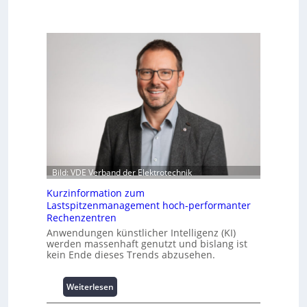
Bild: VDE Verband der Elektrotechnik
Kurzinformation zum
Lastspitzenmanagement hoch-performanter
Rechenzentren
Anwendungen künstlicher Intelligenz (KI)
werden massenhaft genutzt und bislang ist
kein Ende dieses Trends abzusehen.
:
Weiterlesen
K