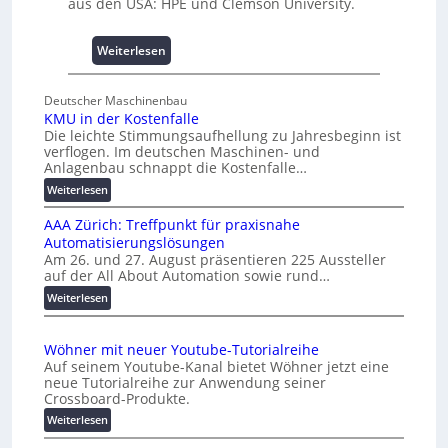
aus den USA: HPE und Clemson University.
i
s
s
:
Weiterlesen
e
U
s
n
Deutscher Maschinenbau
c
i
KMU in der Kostenfalle
h
v
Die leichte Stimmungsaufhellung zu Jahresbeginn ist
a
e
verflogen. Im deutschen Maschinen- und
f
r
Anlagenbau schnappt die Kostenfalle…
f
s
:
Weiterlesen
e
a
K
n
l
AAA Zürich: Treffpunkt für praxisnahe
M
A
Automatisierungslösungen
U
u
Am 26. und 27. August präsentieren 225 Aussteller
i
auf der All About Automation sowie rund…
t
n
o
d
:
Weiterlesen
e
A
m
r
A
a
Wöhner mit neuer Youtube-Tutorialreihe
K
A
t
Auf seinem Youtube-Kanal bietet Wöhner jetzt eine
o
Z
i
neue Tutorialreihe zur Anwendung seiner
s
ü
o
Crossboard-Produkte.
t
r
n
:
Weiterlesen
e
i
.
W
n
c