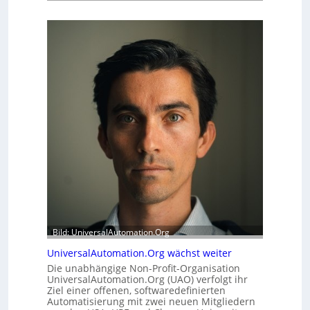
u
h
f
e
f
r
e
h
r
e
m
i
o
t
d
s
u
t
l
a
e
t
m
t
i
A
t
u
2
s
0
b
u
a
Bild: UniversalAutomation.Org
n
u
d
h
UniversalAutomation.Org wächst weiter
4
e
Die unabhängige Non-Profit-Organisation
0
m
UniversalAutomation.Org (UAO) verfolgt ihr
A
m
Ziel einer offenen, softwaredefinierten
Automatisierung mit zwei neuen Mitgliedern
n