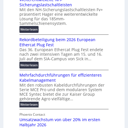
a
a
Sicherungslastschaltleisten
l
u
l
Mit den NH-Sicherungslastschaltleisten Fv+
t
:
e
präsentiert Hager eine weiterentwickelte
a
F
T
Lösung für das 185mm-
-
o
Sammelschienensystem.
r
X
r
a
:
Weiterlesen
2
s
n
W
0
c
s
Rekordbeteiligung beim 2026 European
e
2
h
p
Ethercat Plug Fest
i
7
u
a
Das 36. European Ethercat Plug Fest endete
t
w
n
r
nach zwei intensiven Tagen am 15. und 16.
e
i
g
Juli auf dem SIA-Campus von Sick in…
e
r
r
s
n
:
Weiterlesen
e
d
f
z
R
n
z
ö
Mehrfachdurchführungen für effizienteres
e
t
u
r
Kabelmanagement
k
w
m
d
Mit den robusten Kabeldurchführungen der
o
i
E
e
Serie MCE Pro und dem modularen System
r
c
n
r
MCE Syntec bietet die zur Kaiser Group
d
k
e
gehörende Agro vielfältige…
u
b
e
r
n
:
Weiterlesen
e
l
g
M
g
t
t
e
y
b
Phoenix Contact
e
h
e
H
Umsatzwachstum von über 20% im ersten
r
r
i
N
u
Halbjahr 2026
f
a
l
H
b