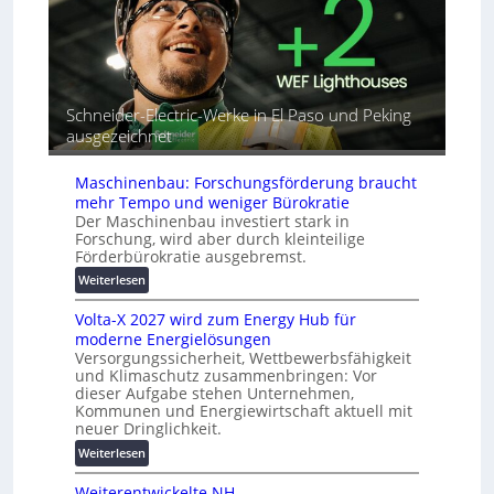
i
r
A
n
i
u
d
a
t
e
l
o
t
r
m
G
e
Schneider-Electric-Werke in El Paso und Peking
a
e
i
ausgezeichnet
t
r
h
i
ä
e
s
Maschinenbau: Forschungsförderung braucht
t
i
mehr Tempo und weniger Bürokratie
e
e
Der Maschinenbau investiert stark in
s
r
Forschung, wird aber durch kleinteilige
c
u
Förderbürokratie ausgebremst.
h
n
:
Weiterlesen
u
g
M
t
s
Volta-X 2027 wird zum Energy Hub für
a
z
l
moderne Energielösungen
s
u
ö
Versorgungssicherheit, Wettbewerbsfähigkeit
c
n
s
und Klimaschutz zusammenbringen: Vor
h
d
u
dieser Aufgabe stehen Unternehmen,
i
d
Kommunen und Energiewirtschaft aktuell mit
n
n
i
neuer Dringlichkeit.
g
e
g
e
:
Weiterlesen
n
i
n
V
b
t
Weiterentwickelte NH-
o