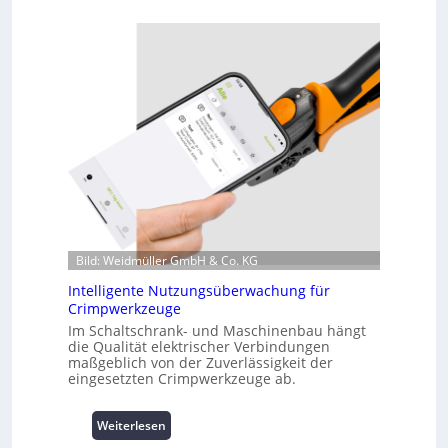
u
r
z
i
n
f
o
r
m
a
t
i
o
n
Bild: Weidmüller GmbH & Co. KG
z
Intelligente Nutzungsüberwachung für
u
Crimpwerkzeuge
m
Im Schaltschrank- und Maschinenbau hängt
L
die Qualität elektrischer Verbindungen
a
maßgeblich von der Zuverlässigkeit der
s
eingesetzten Crimpwerkzeuge ab.
t
s
:
p
Weiterlesen
I
i