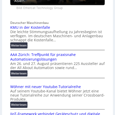
Asien
Bild: Ethercat Technology Group
Deutscher Maschinenbau
KMU in der Kostenfalle
Die leichte Stimmungsaufhellung zu Jahresbeginn ist
verflogen. Im deutschen Maschinen- und Anlagenbau
schnappt die Kostenfalle…
:
Weiterlesen
K
AAA Zürich: Treffpunkt für praxisnahe
M
Automatisierungslösungen
U
Am 26. und 27. August präsentieren 225 Aussteller auf
i
der All About Automation sowie rund…
n
d
:
Weiterlesen
e
A
r
A
Wöhner mit neuer Youtube-Tutorialreihe
K
A
Auf seinem Youtube-Kanal bietet Wöhner jetzt eine
o
Z
neue Tutorialreihe zur Anwendung seiner Crossboard-
s
ü
Produkte.
t
r
:
Weiterlesen
e
i
W
n
c
IIoT-Framework verbindet Geräteschutz und digitale
ö
f
h