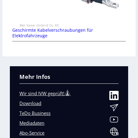
Bild: Kaiser GmbH & Co. KG
Geschirmte Kabelverschraubungen für
Elektrofahrzeuge
Mehr Infos
Wir sind IVW geprüft!
Download
TeDo Business
Mediadaten
Abo-Service