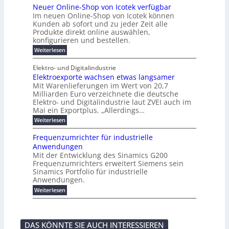
r
e
r
t
Neuer Online-Shop von Icotek verfügbar
r
a
t
r
u
o
o
e
b
s
Im neuen Online-Shop von Icotek können
c
e
e
f
c
e
k
t
Kunden ab sofort und zu jeder Zeit alle
a
r
i
n
k
l
e
r
Produkte direkt online auswählen,
W
n
t
e
m
n
a
konfigurieren und bestellen.
a
e
r
a
H
P
g
t
f
t
n
:
a
Weiterlesen
l
o
f
ü
a
N
l
i
-
ü
u
r
g
e
b
e
Elektro- und Digitalindustrie
C
h
S
g
e
u
j
E
r
Elektroexporte wachsen etwas langsamer
t
m
e
a
F
O
e
r
Mit Warenlieferungen im Wert von 20,7
e
r
h
e
n
ö
n
O
r
Milliarden Euro verzeichnete die deutsche
d
s
m
t
n
2
Elektro- und Digitalindustrie laut ZVEI auch im
e
e
l
0
t
Mai ein Exportplus. „Allerdings…
s
b
i
2
i
i
:
Weiterlesen
n
6
n
s
E
e
d
2
l
-
Frequenzumrichter für industrielle
u
5
e
S
Anwendungen
s
A
k
h
t
Mit der Entwicklung des Sinamics G200
t
o
r
Frequenzumrichters erweitert Siemens sein
r
p
i
o
Sinamics Portfolio für industrielle
v
e
e
o
Anwendungen.
l
x
n
l
:
Weiterlesen
p
I
e
F
o
c
s
r
r
o
E
e
t
t
t
q
e
e
DAS KÖNNTE SIE AUCH INTERESSIEREN
h
u
w
k