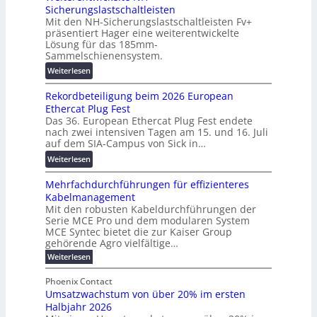
a
Sicherungslastschaltleisten
l
l
u
Mit den NH-Sicherungslastschaltleisten Fv+
t
e
:
präsentiert Hager eine weiterentwickelte
a
T
F
Lösung für das 185mm-
-
r
o
Sammelschienensystem.
X
a
r
:
Weiterlesen
2
n
s
W
0
s
c
Rekordbeteiligung beim 2026 European
e
2
p
h
Ethercat Plug Fest
i
7
a
u
Das 36. European Ethercat Plug Fest endete
t
w
r
n
nach zwei intensiven Tagen am 15. und 16. Juli
e
i
e
g
auf dem SIA-Campus von Sick in…
r
r
n
s
:
Weiterlesen
e
d
z
f
R
n
z
ö
Mehrfachdurchführungen für effizienteres
e
t
u
r
Kabelmanagement
k
w
m
d
Mit den robusten Kabeldurchführungen der
o
i
E
e
Serie MCE Pro und dem modularen System
r
c
n
r
MCE Syntec bietet die zur Kaiser Group
d
k
e
gehörende Agro vielfältige…
u
b
e
r
n
:
Weiterlesen
e
l
g
M
g
t
t
e
y
b
Phoenix Contact
e
h
e
H
Umsatzwachstum von über 20% im ersten
r
r
i
N
u
Halbjahr 2026
f
a
l
H
b
a