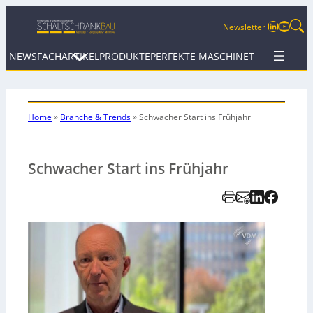
LinkedIn
YouTu
Newsletter
NEWS
FACHARTIKEL
PRODUKTE
PERFEKTE MASCHINE
TERMINE
WEB
Home
»
Branche & Trends
»
Schwacher Start ins Frühjahr
Schwacher Start ins Frühjahr