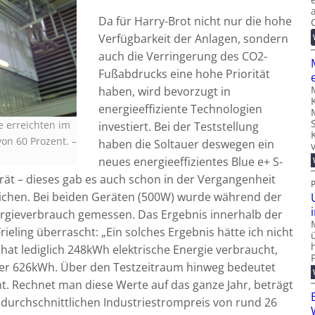
Da für Harry-Brot nicht nur die hohe
Verfügbarkeit der Anlagen, sondern
auch die Verringerung des CO2-
Fußabdrucks eine hohe Priorität
haben, wird bevorzugt in
energieeffiziente Technologien
e erreichten im
investiert. Bei der Teststellung
on 60 Prozent.
–
haben die Soltauer deswegen ein
neues energieeffizientes Blue e+ S-
rät – dieses gab es auch schon in der Vergangenheit
glichen. Bei beiden Geräten (500W) wurde während der
nergieverbrauch gemessen. Das Ergebnis innerhalb der
ieling überrascht: „Ein solches Ergebnis hätte ich nicht
 hat lediglich 248kWh elektrische Energie verbraucht,
er 626kWh. Über den Testzeitraum hinweg bedeutet
t. Rechnet man diese Werte auf das ganze Jahr, beträgt
durchschnittlichen Industriestrompreis von rund 26