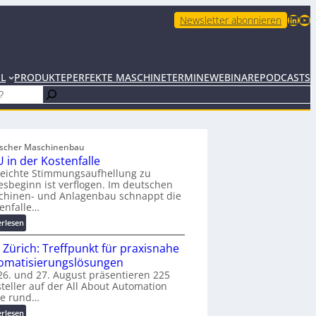
LinkedIn
YouTube
Newsletter abonnieren
EL
PRODUKTE
PERFEKTE MASCHINE
TERMINE
WEBINARE
PODCASTS
scher Maschinenbau
 in der Kostenfalle
leichte Stimmungsaufhellung zu
esbeginn ist verflogen. Im deutschen
chinen- und Anlagenbau schnappt die
enfalle…
:
erlesen
K
 Zürich: Treffpunkt für praxisnahe
M
U
omatisierungslösungen
i
6. und 27. August präsentieren 225
teller auf der All About Automation
n
ie rund…
d
e
:
erlesen