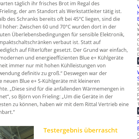
ten täglich ihr frisches Brot im Regal des
ieling, der am Standort als Werkstattleiter tätig ist.
 des Schranks bereits oft bei 45°C liegen, sind die
l höher: Zwischen 60 und 70°C wurden dort in der
uten Überlebensbedingungen für sensible Elektronik,
ompaktschaltschränken verbaut ist. Statt auf
ediglich auf Filterlüfter gesetzt. Der Grund war einfach,
ie modernen und energieeffizienten Blue e+ Kühlgeräte
nheit immer nur mit hohen Kühlleistungen von
wendung definitiv zu groß.“ Deswegen war der
 die neuen Blue e+ S-Kühlgeräte mit kleineren
hte. „Diese sind für die anfallenden Wärmemengen in
t“, so Björn von Frieling: „Um die Geräte in der
ten zu können, haben wir mit dem Rittal Vertrieb eine
nbart.“
Testergebnis überrascht