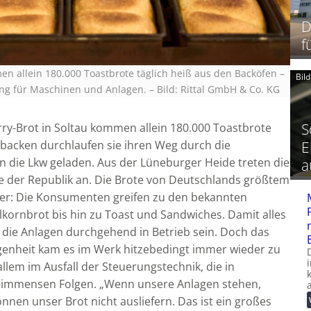
D
f
men allein 180.000 Toastbrote täglich heiß aus den Backöfen –
Bil
ung für Maschinen und Anlagen.
–
Bild: Rittal GmbH & Co. KG
S
Harry-Brot in Soltau kommen allein 180.000 Toastbrote
E
gebacken durchlaufen sie ihren Weg durch die
n die Lkw geladen. Aus der Lüneburger Heide treten die
a
te der Republik an. Die Brote von Deutschlands größtem
der: Die Konsumenten greifen zu den bekannten
kornbrot bis hin zu Toast und Sandwiches. Damit alles
n die Anlagen durchgehend in Betrieb sein. Doch das
genheit kam es im Werk hitzebedingt immer wieder zu
allem im Ausfall der Steuerungstechnik, die in
it immensen Folgen. „Wenn unsere Anlagen stehen,
nen unser Brot nicht ausliefern. Das ist ein großes