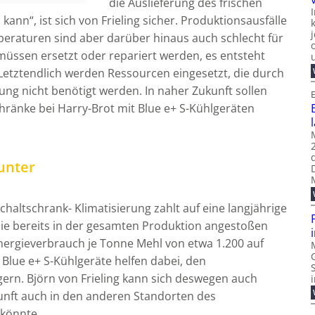
die Auslieferung des frischen
ann“, ist sich von Frieling sicher. Produktionsausfälle
eraturen sind aber darüber hinaus auch schlecht für
üssen ersetzt oder repariert werden, es entsteht
Letztendlich werden Ressourcen eingesetzt, die durch
ung nicht benötigt werden. In naher Zukunft sollen
E
ränke bei Harry-Brot mit Blue e+ S-Kühlgeräten
unter
chaltschrank- Klimatisierung zahlt auf eine langjährige
die bereits in der gesamten Produktion angestoßen
Energieverbrauch je Tonne Mehl von etwa 1.200 auf
lue e+ S-Kühlgeräte helfen dabei, den
gern. Björn von Frieling kann sich deswegen auch
kunft auch in den anderen Standorten des
könnte.