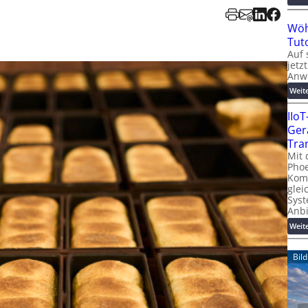
Wöh
Tut
Auf 
jetz
Anw
Weit
IIo
Ger
Tra
Mit 
Phoe
Kom
glei
Syst
Anb
Weit
Bil