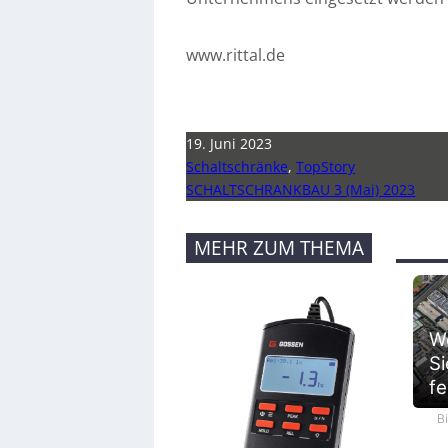
www.rittal.de
19. Juni 2023
Schaltschränke
,
TopStory
SCHALTSCHRANKBAU 3 (Mai) 2023
MEHR ZUM THEMA
We
Si
fe
B