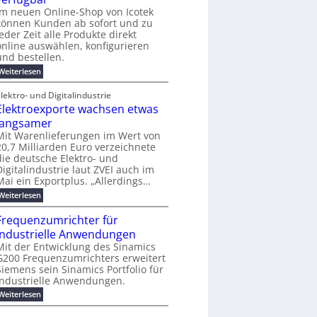
e
e
j
o
e
i
Im neuen Online-Shop von Icotek
m
s
a
-
r
n
e
können Kunden ab sofort und zu
h
t
C
f
e
n
jeder Zeit alle Produkte direkt
r
E
ü
t
t
online auswählen, konfigurieren
2
O
r
f
0
und bestellen.
S
ü
2
t
h
:
Weiterlesen
6
r
r
N
ö
e
e
lektro- und Digitalindustrie
m
n
u
e
Elektroexporte wachsen etwas
d
e
b
e
r
langsamer
i
s
O
Mit Warenlieferungen im Wert von
s
i
n
20,7 Milliarden Euro verzeichnete
2
n
l
5
die deutsche Elektro- und
d
i
A
u
Digitalindustrie laut ZVEI auch im
n
s
e
Mai ein Exportplus. „Allerdings…
t
-
:
Weiterlesen
r
S
E
i
h
l
e
Frequenzumrichter für
o
e
l
p
industrielle Anwendungen
k
l
v
t
Mit der Entwicklung des Sinamics
e
o
r
G200 Frequenzumrichters erweitert
s
n
o
E
Siemens sein Sinamics Portfolio für
I
e
t
c
industrielle Anwendungen.
x
h
o
p
:
Weiterlesen
e
t
o
F
r
e
r
r
n