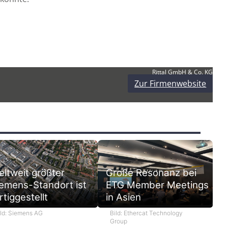
Rittal GmbH & Co. KG
Zur Firmenwebsite
ltweit größter
Große Resonanz bei
emens-Standort ist
ETG Member Meetings
rtiggestellt
in Asien
ild: Siemens AG
Bild: Ethercat Technology
Group