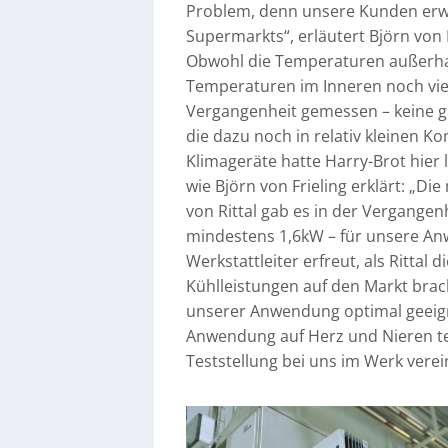
Problem, denn unsere Kunden erwar
Supermarkts“, erläutert Björn von Fr
Obwohl die Temperaturen außerhalb
Temperaturen im Inneren noch vie
Vergangenheit gemessen – keine g
die dazu noch in relativ kleinen K
Klimageräte hatte Harry-Brot hier l
wie Björn von Frieling erklärt: „D
von Rittal gab es in der Vergange
mindestens 1,6kW – für unsere An
Werkstattleiter erfreut, als Rittal
Kühlleistungen auf den Markt brac
unserer Anwendung optimal geeigne
Anwendung auf Herz und Nieren tes
Teststellung bei uns im Werk verei