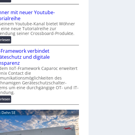
r
A
K
A
ner mit neuer Youtube-
o
A
orialreihe
s
Z
seinem Youtube-Kanal bietet Wöhner
t
ü
t eine neue Tutorialreihe zur
e
r
endung seiner Crossboard-Produkte.
n
i
:
erlesen
f
c
W
a
h
T-Framework verbindet
ö
l
:
h
äteschutz und digitale
l
T
n
nsparenz
e
r
e
dem IIoT-Framework Caparoc erweitert
e
r
nix Contact die
f
munikationsmöglichkeiten des
m
f
chnamigen Geräteschutzschalter-
i
p
ems um eine durchgängige OT- und IT-
t
u
indung.
n
n
:
erlesen
e
k
I
u
t
I
e
d: Dehn SE
f
o
r
ü
T
Y
r
-
o
p
F
u
r