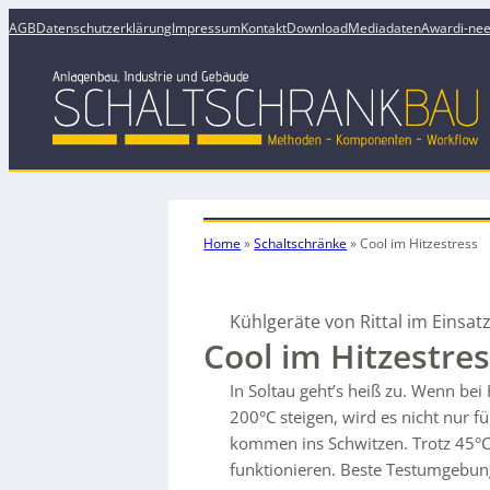
AGB
Datenschutzerklärung
Impressum
Kontakt
Download
Mediadaten
Award
i-ne
Home
»
Schaltschränke
»
Cool im Hitzestress
Kühlgeräte von Rittal im Einsat
Cool im Hitzestre
In Soltau geht’s heiß zu. Wenn be
200°C steigen, wird es nicht nur 
kommen ins Schwitzen. Trotz 45°C
funktionieren. Beste Testumgebung