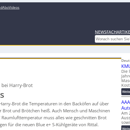
ed
Abo
Videos
NEWS
FACHARTIK
Search
Deut
KMU
Die 
Jahr
Mas
z bei Harry-Brot
Kost
ss
Weit
AAA
i Harry-Brot die Temperaturen in den Backöfen auf über
Aut
für Brot und Brötchen heiß. Auch Mensch und Maschinen
Am 2
 Raumlufttemperatur muss alles wie geschnitten Brot
Auss
sow
en für die neuen Blue e+ S-Kühlgeräte von Rittal.
Weit