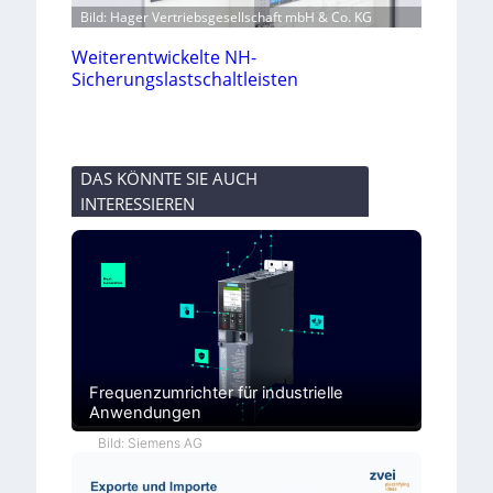
Bild: Hager Vertriebsgesellschaft mbH & Co. KG
Weiterentwickelte NH-
Sicherungslastschaltleisten
DAS KÖNNTE SIE AUCH
INTERESSIEREN
Frequenzumrichter für industrielle
Anwendungen
Bild: Siemens AG