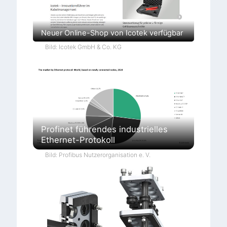
Neuer Online-Shop von Icotek verfügbar
Bild: Icotek GmbH & Co. KG
Profinet führendes industrielles
Ethernet-Protokoll
Bild: Profibus Nutzerorganisation e. V.