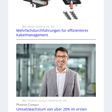
Bild: Kaiser GmbH & Co. KG
Mehrfachdurchführungen für effizienteres
Kabelmanagement
Bild: Phoenix Contact GmbH & Co. KG
Phoenix Contact
Umsatzwachstum von über 20% im ersten