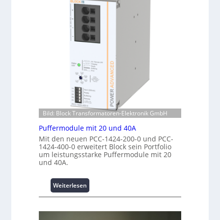
n
h
a
e
u
n
r
n
t
g
g
e
i
f
r
e
ü
R
:
r
e
I
C
c
n
r
h
v
i
e
e
m
n
s
p
z
Bild: Block Transformatoren-Elektronik GmbH
t
w
e
i
Puffermodule mit 20 und 40A
e
n
t
Mit den neuen PCC-1424-200-0 und PCC-
r
t
i
1424-400-0 erweitert Block sein Portfolio
k
r
o
um leistungsstarke Puffermodule mit 20
z
e
n
und 40A.
e
n
s
u
s
:
Weiterlesen
g
i
P
e
c
u
h
f
e