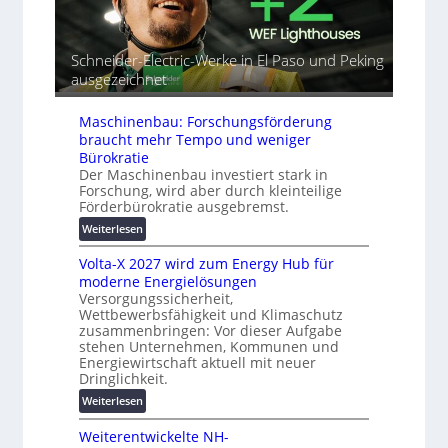
n
a
t
d
l
o
e
r
m
t
Schneider-Electric-Werke in El Paso und Peking
e
a
G
ausgezeichnet
i
t
e
h
i
r
e
Maschinenbau: Forschungsförderung
s
ä
braucht mehr Tempo und weniger
i
t
Bürokratie
e
e
Der Maschinenbau investiert stark in
r
s
Forschung, wird aber durch kleinteilige
u
c
Förderbürokratie ausgebremst.
n
h
:
Weiterlesen
g
u
M
s
t
Volta-X 2027 wird zum Energy Hub für
a
l
z
moderne Energielösungen
s
ö
u
Versorgungssicherheit,
c
s
n
Wettbewerbsfähigkeit und Klimaschutz
h
u
d
zusammenbringen: Vor dieser Aufgabe
i
n
stehen Unternehmen, Kommunen und
d
n
g
Energiewirtschaft aktuell mit neuer
i
e
e
Dringlichkeit.
g
n
n
i
:
Weiterlesen
b
t
V
a
Weiterentwickelte NH-
a
o
u