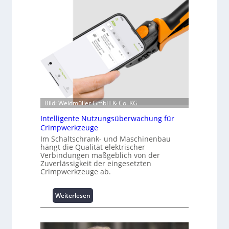
z
i
n
f
o
r
m
a
t
i
o
Bild: Weidmüller GmbH & Co. KG
n
Intelligente Nutzungsüberwachung für
z
Crimpwerkzeuge
u
m
Im Schaltschrank- und Maschinenbau
hängt die Qualität elektrischer
L
Verbindungen maßgeblich von der
a
Zuverlässigkeit der eingesetzten
s
Crimpwerkzeuge ab.
t
s
:
Weiterlesen
p
I
i
n
t
t
z