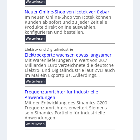
n
e
:
Weiterlesen
t
K
l
e
e
k
P
r
a
s
r
e
u
r
b
t
r
Neuer Online-Shop von Icotek verfügbar
s
c
n
e
o
e
e
t
Im neuen Online-Shop von Icotek können
a
a
r
f
l
c
e
Kunden ab sofort und zu jeder Zeit alle
W
t
i
t
m
k
n
a
Produkte direkt online auswählen,
n
i
a
e
H
P
g
konfigurieren und bestellen.
e
n
r
a
e
l
o
t
a
f
l
:
Weiterlesen
-
u
f
g
ü
b
N
C
ü
g
e
r
j
e
E
Elektro- und Digitalindustrie
h
m
S
a
u
F
O
r
Elektroexporte wachsen etwas langsamer
e
t
h
e
e
e
n
r
r
Mit Warenlieferungen im Wert von 20,7
r
n
s
t
ö
2
O
Milliarden Euro verzeichnete die deutsche
d
m
0
t
n
Elektro- und Digitalindustrie laut ZVEI auch
e
e
2
l
im Mai ein Exportplus. „Allerdings…
s
b
6
i
i
i
:
Weiterlesen
n
n
s
E
e
d
2
l
-
Frequenzumrichter für industrielle
u
5
e
S
Anwendungen
s
A
k
h
t
Mit der Entwicklung des Sinamics G200
t
o
r
Frequenzumrichters erweitert Siemens
r
p
i
o
sein Sinamics Portfolio für industrielle
v
e
e
o
Anwendungen.
l
x
n
l
:
Weiterlesen
p
I
e
F
o
c
s
r
r
o
E
e
t
t