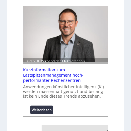
Bild: VDE Verband der Elektrotechnik
Kurzinformation zum
Lastspitzenmanagement hoch-
performanter Rechenzentren
Anwendungen künstlicher Intelligenz (KI)
werden massenhaft genutzt und bislang
ist kein Ende dieses Trends abzusehen.
:
Weiterlesen
K
u
r