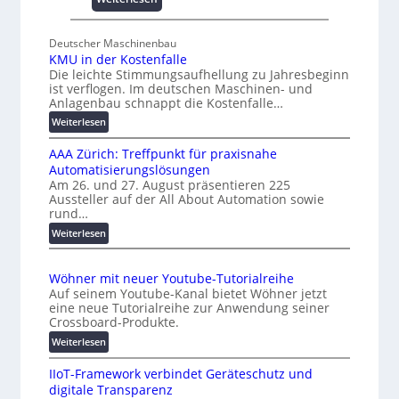
s
U
e
n
s
Deutscher Maschinenbau
i
c
KMU in der Kostenfalle
v
h
Die leichte Stimmungsaufhellung zu Jahresbeginn
e
a
ist verflogen. Im deutschen Maschinen- und
r
Anlagenbau schnappt die Kostenfalle…
f
s
f
:
Weiterlesen
a
e
K
l
AAA Zürich: Treffpunkt für praxisnahe
M
n
A
Automatisierungslösungen
U
u
Am 26. und 27. August präsentieren 225
i
Aussteller auf der All About Automation sowie
t
n
rund…
o
d
:
Weiterlesen
e
m
A
r
a
A
K
t
Wöhner mit neuer Youtube-Tutorialreihe
A
o
i
Auf seinem Youtube-Kanal bietet Wöhner jetzt
Z
s
o
eine neue Tutorialreihe zur Anwendung seiner
ü
t
n
Crossboard-Produkte.
r
e
.
:
Weiterlesen
i
n
O
W
c
f
r
IIoT-Framework verbindet Geräteschutz und
ö
h
a
g
digitale Transparenz
h
:
l