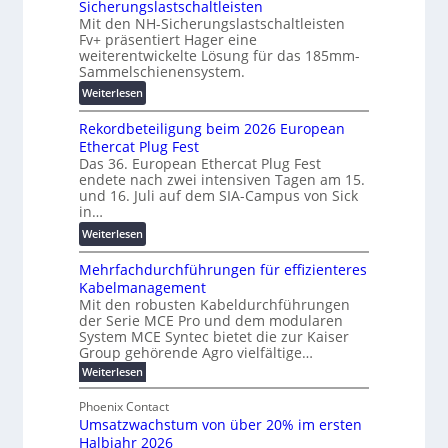
Sicherungslastschaltleisten
l
l
:
Mit den NH-Sicherungslastschaltleisten
e
t
F
Fv+ präsentiert Hager eine
T
a
o
weiterentwickelte Lösung für das 185mm-
r
-
r
Sammelschienensystem.
a
X
s
:
Weiterlesen
n
2
c
W
s
0
h
Rekordbeteiligung beim 2026 European
e
p
2
u
Ethercat Plug Fest
i
a
7
n
Das 36. European Ethercat Plug Fest
t
r
w
g
endete nach zwei intensiven Tagen am 15.
e
e
i
s
und 16. Juli auf dem SIA-Campus von Sick
r
n
r
in…
f
e
z
d
ö
:
Weiterlesen
n
z
r
R
t
u
d
Mehrfachdurchführungen für effizienteres
e
w
m
e
Kabelmanagement
k
i
E
r
Mit den robusten Kabeldurchführungen
o
c
n
der Serie MCE Pro und dem modularen
u
r
k
e
System MCE Syntec bietet die zur Kaiser
n
d
e
r
Group gehörende Agro vielfältige…
g
b
l
g
:
Weiterlesen
b
e
t
y
M
r
t
e
e
H
Phoenix Contact
a
e
h
N
u
Umsatzwachstum von über 20% im ersten
r
u
i
H
b
Halbjahr 2026
f
c