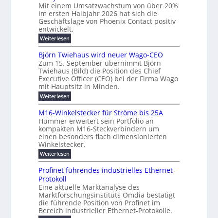
l
-
a
f
Mit einem Umsatzwachstum von über 20%
h
i
c
S
im ersten Halbjahr 2026 hat sich die
ü
t
h
g
i
Geschäftslage von Phoenix Contact positiv
r
d
m
u
entwickelt.
c
m
u
e
n
h
r
:
Weiterlesen
o
h
g
c
U
e
d
h
r
m
b
Björn Twiehaus wird neuer Wago-CEO
r
e
f
s
T
e
Zum 15. September übernimmt Björn
u
ü
r
a
e
Twiehaus (Bild) die Position des Chief
i
h
n
t
n
m
Executive Officer (CEO) bei der Firma Wago
r
z
m
g
e
u
mit Hauptsitz in Minden.
w
p
2
s
E
n
a
o
:
Weiterlesen
0
l
g
c
n
B
u
2
e
h
a
e
j
M16-Winkelstecker für Ströme bis 25A
n
n
s
6
s
ö
r
f
t
Hummer erweitert sein Portfolio an
d
E
r
t
ü
g
u
kompakten M16-Steckverbindern um
n
w
u
r
s
m
i
einen besonders flach dimensionierten
T
e
e
v
r
c
Winkelstecker.
w
e
ff
o
n
o
i
h
l
i
:
Weiterlesen
n
i
e
p
a
z
M
ü
ö
h
g
e
i
1
b
l
Profinet führendes industrielles Ethernet-
s
a
e
6
e
e
a
t
u
Protokoll
u
n
-
r
r
n
s
l
Eine aktuelle Marktanalyse des
t
W
n
2
w
B
E
Marktforschungsinstituts Omdia bestätigt
e
i
e
0
g
i
ü
r
n
%
t
die führende Position von Profinet im
i
r
e
e
k
i
r
Bereich industrieller Ethernet-Protokolle.
h
d
s
n
s
e
m
o