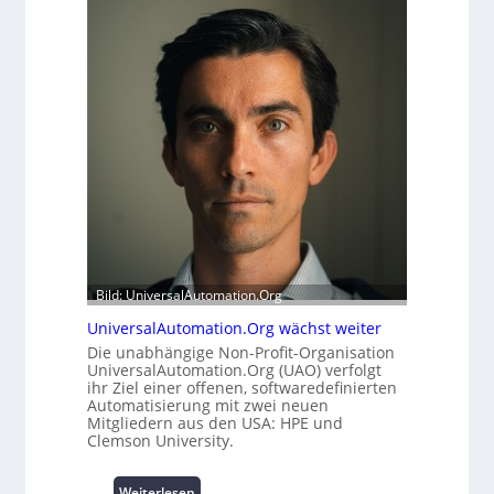
f
r
e
h
r
e
m
i
o
t
d
s
u
t
l
a
e
t
m
t
i
A
t
u
2
s
0
b
Bild: UniversalAutomation.Org
u
a
n
UniversalAutomation.Org wächst weiter
u
d
h
Die unabhängige Non-Profit-Organisation
4
UniversalAutomation.Org (UAO) verfolgt
e
0
ihr Ziel einer offenen, softwaredefinierten
m
A
Automatisierung mit zwei neuen
m
Mitgliedern aus den USA: HPE und
n
Clemson University.
i
s
:
Weiterlesen