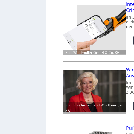
Int
Cr
Im 
ele
der
Bild: Weidmüller GmbH & Co. KG
Win
Aus
Im 
Win
2.3
Bild: Bundesverband WindEnergie
e.V.
Puf