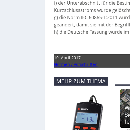
f) der Unterabschnitt für die Bes
Kurzschlussstroms wurde gelöscht (
g) die Norm IEC 60865-1:2011 wur
geändert, damit sie mit der Begrif
h) die Deutsche Fassung wurde im 
10. April 2017
Normen / Vorschriften
MEHR ZUM THEMA
We
Si
fe