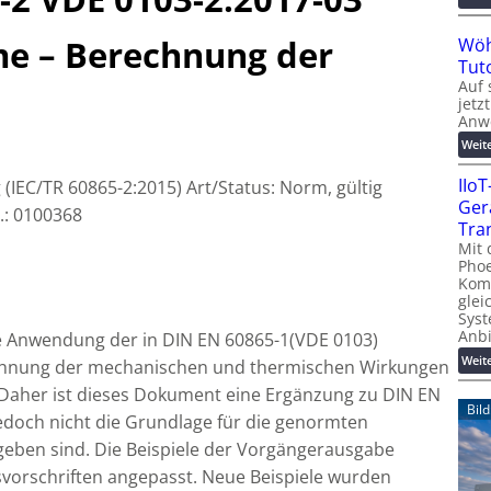
me – Berechnung der
Wöh
Tut
Auf 
jetz
Anw
Weit
IIo
g (IEC/TR 60865-2:2015) Art/Status: Norm, gültig
Ger
.: 0100368
Tra
Mit 
Phoe
Kom
glei
Syst
Anb
ie Anwendung der in DIN EN 60865-1(VDE 0103)
Weit
chnung der mechanischen und thermischen Wirkungen
 Daher ist dieses Dokument eine Ergänzung zu DIN EN
Bil
jedoch nicht die Grundlage für die genormten
geben sind. Die Beispiele der Vorgängerausgabe
orschriften angepasst. Neue Beispiele wurden