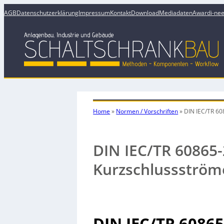
AGB
Datenschutzerklärung
Impressum
Kontakt
Download
Mediadaten
Award
i-ne
Home
»
Normen / Vorschriften
»
DIN IEC/TR 60
DIN IEC/TR 60865-
Kurzschlussström
DIN IEC/TR 60865