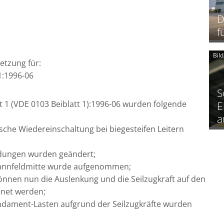
D
f
Bil
etzung für:
1:1996-06
S
 1 (VDE 0103 Beiblatt 1):1996-06 wurden folgende
E
a
che Wiedereinschaltung bei biegesteifen Leitern
ndungen wurden geändert;
 Spannfeldmitte wurde aufgenommen;
können nun die Auslenkung und die Seilzugkraft auf den
hnet werden;
undament-Lasten aufgrund der Seilzugkräfte wurden