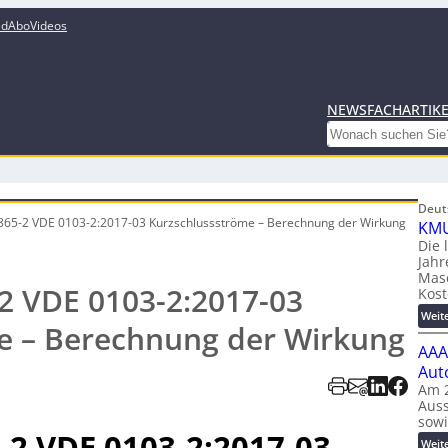
ed
Abo
Videos
NEWS
FACHARTIK
Search
Deut
865-2 VDE 0103-2:2017-03 Kurzschlussströme – Berechnung der Wirkung
KMU
Die 
Jahr
Mas
2 VDE 0103-2:2017-03
Kost
Weit
e – Berechnung der Wirkung
AAA
Aut
Am 2
Auss
sow
-2 VDE 0103-2:2017-03
Weit