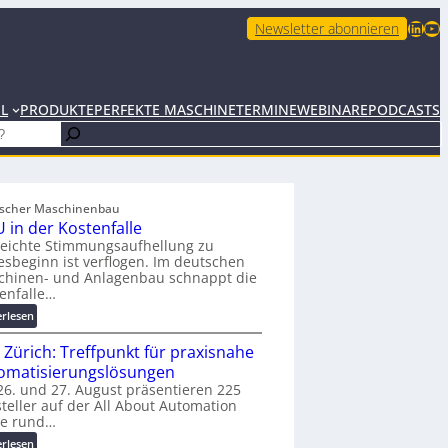
LinkedIn
YouTube
Newsletter abonnieren
EL
PRODUKTE
PERFEKTE MASCHINE
TERMINE
WEBINARE
PODCASTS
scher Maschinenbau
 in der Kostenfalle
leichte Stimmungsaufhellung zu
esbeginn ist verflogen. Im deutschen
chinen- und Anlagenbau schnappt die
enfalle…
:
erlesen
K
 Zürich: Treffpunkt für praxisnahe
M
U
omatisierungslösungen
i
6. und 27. August präsentieren 225
teller auf der All About Automation
n
ie rund…
d
e
:
erlesen