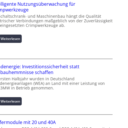
elligente Nutzungsüberwachung für
i
impwerkzeuge
n
Schaltschrank- und Maschinenbau hängt die Qualität
f
ktrischer Verbindungen maßgeblich von der Zuverlässigkeit
o
 eingesetzten Crimpwerkzeuge ab.
r
m
a
:
Weiterlesen
t
I
i
n
o
t
n
e
z
l
denergie: Investitionssicherheit statt
u
l
bauhemmnisse schaffen
m
i
ersten Halbjahr wurden in Deutschland
L
g
denergieanlagen (WEA) an Land mit einer Leistung von
a
e
63MW in Betrieb genommen.
s
n
t
t
:
Weiterlesen
s
e
W
p
N
i
i
u
n
t
t
fermodule mit 20 und 40A
d
z
z