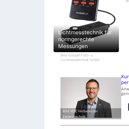
B
Lichtmesstechnik für
normgerechte
Messungen
Bild: Gossen Foto- u.
Lichtmesstechnik GmbH
Kur
per
Anw
gen
Bild: VDE Verband der
Elektrotechnik