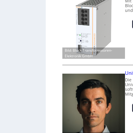
Mit
Blo
und
Bild: Block Transformatoren-
Elektronik GmbH
Uni
Die
Univ
sof
Mit