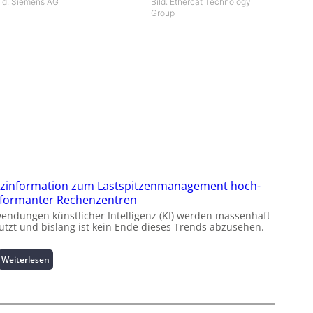
ild: Siemens AG
Bild: Ethercat Technology
Group
zinformation zum Lastspitzenmanagement hoch-
formanter Rechenzentren
endungen künstlicher Intelligenz (KI) werden massenhaft
utzt und bislang ist kein Ende dieses Trends abzusehen.
:
Weiterlesen
K
u
r
z