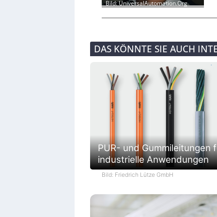
Bild: UniversalAutomation.Org
DAS KÖNNTE SIE AUCH INT
PUR- und Gummileitungen f
industrielle Anwendungen
Bild: Friedrich Lütze GmbH