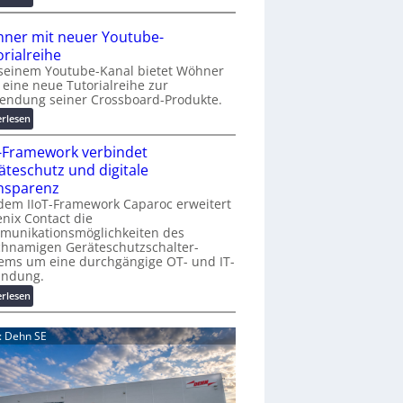
r
A
K
A
ner mit neuer Youtube-
o
A
orialreihe
s
Z
seinem Youtube-Kanal bietet Wöhner
t
ü
t eine neue Tutorialreihe zur
e
r
endung seiner Crossboard-Produkte.
n
i
:
erlesen
f
c
W
a
h
T-Framework verbindet
ö
l
:
h
äteschutz und digitale
l
T
n
nsparenz
e
r
e
dem IIoT-Framework Caparoc erweitert
e
r
nix Contact die
f
munikationsmöglichkeiten des
m
f
chnamigen Geräteschutzschalter-
i
p
ems um eine durchgängige OT- und IT-
t
u
indung.
n
n
:
erlesen
e
k
I
u
t
I
e
d: Dehn SE
f
o
r
ü
T
Y
r
-
o
p
F
u
r