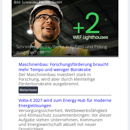
u
a
Bild: Schneider Electric GmbH
r
t
h
b
o
e
i
r
A
n
i
u
d
a
t
e
l
o
t
r
m
G
e
a
Schneider-Electric-Werke in El Paso und Peking
e
i
t
ausgezeichnet
r
h
i
ä
e
s
t
Maschinenbau: Forschungsförderung braucht
i
e
mehr Tempo und weniger Bürokratie
e
s
Der Maschinenbau investiert stark in
r
c
Forschung, wird aber durch kleinteilige
u
h
Förderbürokratie ausgebremst.
n
u
:
Weiterlesen
g
t
M
s
z
Volta-X 2027 wird zum Energy Hub für moderne
a
l
u
Energielösungen
s
ö
n
Versorgungssicherheit, Wettbewerbsfähigkeit
c
s
d
und Klimaschutz zusammenbringen: Vor dieser
h
u
Aufgabe stehen Unternehmen, Kommunen
d
i
n
und Energiewirtschaft aktuell mit neuer
i
n
g
Dringlichkeit.
g