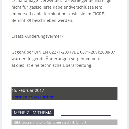
„Schaltanlage“ verwendet. Die vorliegende Norm gilt
nicht für gasisolierte Kabelendverschlüsse (en:
immersed cable terminations), wie sie im CIGRE-
Bericht 89 beschrieben werden.
Ersatz-/Änderungsvermerk:
Gegenüber DIN EN 62271-209 (VDE 0671-209):2008-07
wurden folgende Änderungen vorgenommen:
a) dies ist eine technische Überarbeitung.
15. Februar 2017
Normen / Vorschriften
MEHR ZUM THEMA
Bild: Gossen Foto- u. Lichtmesstechnik GmbH