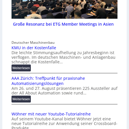
Große Resonanz bei ETG Member Meetings in Asien
Deutscher Maschinenbau
KMU in der Kostenfalle
Die leichte Stimmungsaufhellung zu Jahresbeginn ist
verflogen. Im deutschen Maschinen- und Anlagenbau
schnappt die Kostenfalle…
:
Weiterlesen
K
AAA Zürich: Treffpunkt für praxisnahe
M
Automatisierungslösungen
U
Am 26. und 27. August präsentieren 225 Aussteller auf
i
der All About Automation sowie rund…
n
d
:
Weiterlesen
e
A
r
A
Wöhner mit neuer Youtube-Tutorialreihe
K
A
Auf seinem Youtube-Kanal bietet Wöhner jetzt eine
o
Z
neue Tutorialreihe zur Anwendung seiner Crossboard-
s
ü
Produkte.