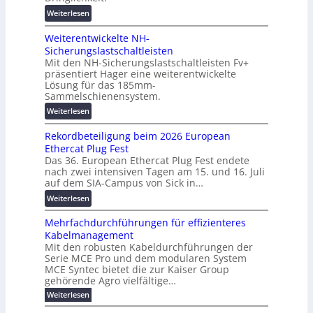
e
e
:
i
Weiterlesen
n
n
V
t
b
Weiterentwickelte NH-
o
a
a
Sicherungslastschaltleisten
l
l
u
Mit den NH-Sicherungslastschaltleisten Fv+
t
e
:
präsentiert Hager eine weiterentwickelte
a
T
F
Lösung für das 185mm-
-
r
o
Sammelschienensystem.
X
a
r
:
Weiterlesen
2
n
s
W
0
s
c
Rekordbeteiligung beim 2026 European
e
2
p
h
Ethercat Plug Fest
i
7
a
u
Das 36. European Ethercat Plug Fest endete
t
w
r
n
nach zwei intensiven Tagen am 15. und 16. Juli
e
i
e
g
auf dem SIA-Campus von Sick in…
r
r
n
s
:
Weiterlesen
e
d
z
f
R
n
z
ö
Mehrfachdurchführungen für effizienteres
e
t
u
r
Kabelmanagement
k
w
m
d
Mit den robusten Kabeldurchführungen der
o
i
E
e
Serie MCE Pro und dem modularen System
r
c
n
r
MCE Syntec bietet die zur Kaiser Group
d
k
e
gehörende Agro vielfältige…
u
b
e
r
n
:
Weiterlesen
e
l
g
M
g
t
t