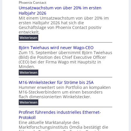
e
y
b
Phoenix Contact
e
h
e
H
Umsatzwachstum von über 20% im ersten
r
r
i
N
u
Halbjahr 2026
f
a
l
H
b
a
Mit einem Umsatzwachstum von über 20% im
u
i
-
c
f
ersten Halbjahr 2026 hat sich die
c
h
g
S
Geschäftslage von Phoenix Contact positiv
ü
h
d
u
i
entwickelt.
r
u
t
n
c
r
m
:
Weiterlesen
m
g
c
h
U
o
e
h
m
b
e
Björn Twiehaus wird neuer Wago-CEO
d
f
h
s
e
Zum 15. September übernimmt Björn Twiehaus
r
e
ü
a
r
(Bild) die Position des Chief Executive Officer
i
u
h
t
r
T
(CEO) bei der Firma Wago mit Hauptsitz in
r
z
m
n
n
e
u
Minden.
w
2
g
e
n
a
m
:
Weiterlesen
0
s
g
E
c
p
B
2
e
l
h
n
j
o
M16-Winkelstecker für Ströme bis 25A
n
s
6
a
ö
e
f
u
t
Hummer erweitert sein Portfolio an kompakten
E
r
s
r
ü
u
M16-Steckverbindern um einen besonders
n
n
u
t
r
m
g
flach dimensionierten Winkelstecker.
T
d
e
v
r
s
i
w
:
w
Weiterlesen
ff
o
o
c
i
e
M
i
n
e
e
p
h
1
z
l
ü
Profinet führendes industrielles Ethernet-
n
h
6
e
i
a
b
ö
Protokoll
a
i
-
e
e
a
l
u
s
Eine aktuelle Marktanalyse des
W
n
g
r
n
s
t
Marktforschungsinstituts Omdia bestätigt die
i
u
t
2
e
w
E
n
l