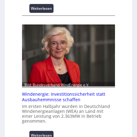
s
:
Weiterlesen
p
I
i
n
t
t
z
e
e
l
n
l
m
i
a
g
n
e
a
n
g
t
e
e
m
N
Bild: Bundesverband WindEnergie e.V.
e
u
n
Windenergie: Investitionssicherheit statt
t
t
Ausbauhemmnisse schaffen
z
h
Im ersten Halbjahr wurden in Deutschland
u
o
Windenergieanlagen (WEA) an Land mit
n
c
einer Leistung von 2.363MW in Betrieb
g
h
genommen.
s
-
ü
p
:
Weiterlesen
b