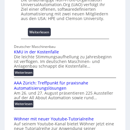
m
0
UniversalAutomation.Org (UAO) verfolgt ihr
m
Ziel einer offenen, softwaredefinierten
A
Automatisierung mit zwei neuen Mitgliedern
n
aus den USA: HPE und Clemson University.
i
s
s
:
Weiterlesen
e
U
s
n
Deutscher Maschinenbau
c
i
KMU in der Kostenfalle
h
v
Die leichte Stimmungsaufhellung zu Jahresbeginn
a
e
ist verflogen. Im deutschen Maschinen- und
f
r
Anlagenbau schnappt die Kostenfalle…
f
s
:
Weiterlesen
e
a
K
n
l
AAA Zürich: Treffpunkt für praxisnahe
M
A
Automatisierungslösungen
U
u
Am 26. und 27. August präsentieren 225 Aussteller
i
auf der All About Automation sowie rund…
t
n
o
d
:
Weiterlesen
e
A
m
r
A
a
Wöhner mit neuer Youtube-Tutorialreihe
K
A
t
Auf seinem Youtube-Kanal bietet Wöhner jetzt eine
o
Z
i
neue Tutorialreihe zur Anwendung seiner
s
ü