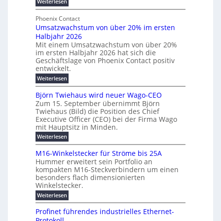
:
g
Weiterlesen
e
l
g
M
b
t
t
e
y
Phoenix Contact
r
e
h
e
H
Umsatzwachstum von über 20% im ersten
a
r
i
N
u
Halbjahr 2026
f
u
l
H
b
a
Mit einem Umsatzwachstum von über 20%
c
i
-
c
f
im ersten Halbjahr 2026 hat sich die
h
h
g
S
Geschäftslage von Phoenix Contact positiv
ü
d
t
u
i
entwickelt.
r
u
m
n
c
r
m
:
Weiterlesen
e
g
c
h
U
o
h
h
m
b
e
Björn Twiehaus wird neuer Wago-CEO
d
f
s
r
e
Zum 15. September übernimmt Björn
r
e
ü
a
T
Twiehaus (Bild) die Position des Chief
i
u
h
t
r
e
Executive Officer (CEO) bei der Firma Wago
r
z
m
n
n
u
m
mit Hauptsitz in Minden.
w
2
g
e
n
a
p
:
Weiterlesen
0
s
g
E
c
B
o
2
e
l
h
n
j
u
M16-Winkelstecker für Ströme bis 25A
n
s
6
a
ö
e
f
t
Hummer erweitert sein Portfolio an
n
E
r
s
r
ü
u
kompakten M16-Steckverbindern um einen
d
n
u
t
r
m
g
besonders flach dimensionierten
T
w
e
v
r
s
i
Winkelstecker.
w
ff
e
o
o
c
i
e
i
:
Weiterlesen
n
n
e
p
h
z
M
l
ü
h
i
e
i
1
a
b
ö
Profinet führendes industrielles Ethernet-
a
g
e
6
e
a
l
u
s
Protokoll