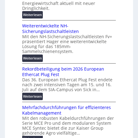
n
g
Energiewirtschaft aktuell mit neuer
g
e
e
Dringlichkeit.
i
n
n
:
Weiterlesen
t
b
V
a
a
Weiterentwickelte NH-
o
l
u
Sicherungslastschaltleisten
l
e
:
Mit den NH-Sicherungslastschaltleisten Fv+
t
T
F
präsentiert Hager eine weiterentwickelte
a
r
o
Lösung für das 185mm-
-
a
r
Sammelschienensystem.
X
n
s
:
Weiterlesen
2
s
c
W
0
p
h
Rekordbeteiligung beim 2026 European
e
2
a
u
Ethercat Plug Fest
i
7
r
n
Das 36. European Ethercat Plug Fest endete
t
w
e
g
nach zwei intensiven Tagen am 15. und 16.
e
i
n
s
Juli auf dem SIA-Campus von Sick in…
r
r
z
f
:
Weiterlesen
e
d
ö
R
n
z
r
Mehrfachdurchführungen für effizienteres
e
t
u
d
Kabelmanagement
k
w
m
e
Mit den robusten Kabeldurchführungen der
o
i
E
r
Serie MCE Pro und dem modularen System
r
c
n
MCE Syntec bietet die zur Kaiser Group
u
d
k
e
gehörende Agro vielfältige…
n
b
e
r