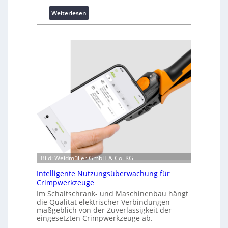
:
Weiterlesen
K
u
r
z
i
n
f
o
r
m
a
t
i
o
n
Bild: Weidmüller GmbH & Co. KG
z
Intelligente Nutzungsüberwachung für
u
Crimpwerkzeuge
m
Im Schaltschrank- und Maschinenbau hängt
L
die Qualität elektrischer Verbindungen
a
maßgeblich von der Zuverlässigkeit der
s
eingesetzten Crimpwerkzeuge ab.
t