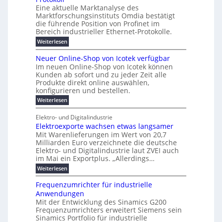
n
-
r
e
n
s
t
Eine aktuelle Marktanalyse des
u
t
W
2
r
w
E
l
Marktforschungsinstituts Omdia bestätigt
e
i
0
n
i
B
r
n
%
t
die führende Position von Profinet im
e
g
r
e
k
ü
i
Bereich industrieller Ethernet-Protokolle.
h
i
d
e
s
e
m
r
n
e
:
s
Weiterlesen
K
l
n
e
e
o
P
r
a
s
t
r
u
r
k
b
t
Neuer Online-Shop von Icotek verfügbar
s
c
e
e
o
e
e
t
r
Im neuen Online-Shop von Icotek können
a
r
n
f
l
c
e
Kunden ab sofort und zu jeder Zeit alle
a
W
i
t
m
k
n
a
Produkte direkt online auswählen,
t
n
a
e
H
P
g
konfigurieren und bestellen.
e
n
r
i
a
l
o
t
a
f
l
:
Weiterlesen
e
-
u
f
g
ü
b
N
C
ü
g
e
r
j
e
E
Elektro- und Digitalindustrie
h
m
S
a
u
F
O
r
Elektroexporte wachsen etwas langsamer
e
t
h
e
e
e
n
r
r
Mit Warenlieferungen im Wert von 20,7
r
n
s
t
ö
2
O
Milliarden Euro verzeichnete die deutsche
d
m
0
t
n
Elektro- und Digitalindustrie laut ZVEI auch
e
e
2
l
im Mai ein Exportplus. „Allerdings…
s
b
6
i
i
i
:
Weiterlesen
n
n
s
E
e
d
2
l
-
Frequenzumrichter für industrielle
u
5
e
S
Anwendungen
s
A
k
h
t
Mit der Entwicklung des Sinamics G200
t
o
r
Frequenzumrichters erweitert Siemens sein
r
p
i
o
Sinamics Portfolio für industrielle
v
e