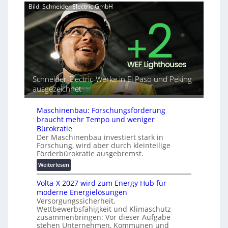
n
Bild: Schneider Electric GmbH
e
u
a
r
t
h
b
o
e
i
r
A
n
i
u
d
a
t
e
l
o
t
r
m
Schneider-Electric-Werke in El Paso und Peking
G
e
a
ausgezeichnet
e
i
t
r
h
i
ä
e
Maschinenbau: Forschungsförderung
s
t
braucht mehr Tempo und weniger
i
e
Bürokratie
e
s
Der Maschinenbau investiert stark in
r
c
Forschung, wird aber durch kleinteilige
u
h
Förderbürokratie ausgebremst.
n
u
:
Weiterlesen
g
t
M
s
z
Volta-X 2027 wird zum Energy Hub für
a
l
u
moderne Energielösungen
s
ö
n
Versorgungssicherheit,
c
s
d
Wettbewerbsfähigkeit und Klimaschutz
h
u
zusammenbringen: Vor dieser Aufgabe
d
i
n
stehen Unternehmen, Kommunen und
i