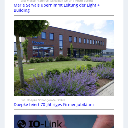
Bild: Messe Frankfurt Exhibition GmbH / Pietro Sutera
Marie Servais übernimmt Leitung der Light +
Building
Bild: Doepke Schaltgeräte GmbH
Doepke feiert 70-jähriges Firmenjubiläum