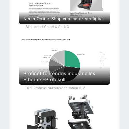
Neuer Online-Shop von Icotek verfügbar
Bild: Icotek GmbH & Co. KG
Profinet führendes industrielles
Ethernet-Protokoll
Bild: Profibus Nutzerorganisation e. V.