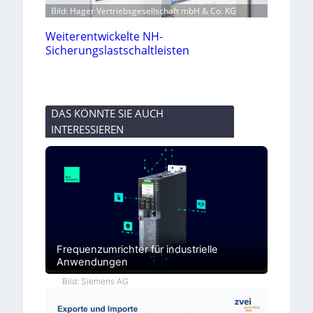
Bild: Hager Vertriebsgesellschaft mbH & Co. KG
Weiterentwickelte NH-
Sicherungslastschaltleisten
DAS KÖNNTE SIE AUCH
INTERESSIEREN
Frequenzumrichter für industrielle
Anwendungen
Bild: Siemens AG