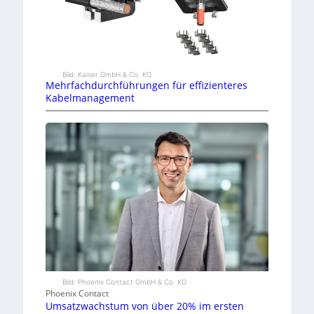
Bild: Kaiser GmbH & Co. KG
Mehrfachdurchführungen für effizienteres
Kabelmanagement
Bild: Phoenix Contact GmbH & Co. KG
Phoenix Contact
Umsatzwachstum von über 20% im ersten