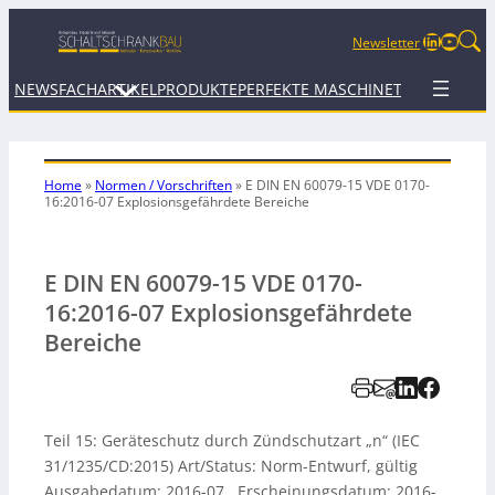
LinkedIn
YouTu
Newsletter
NEWS
FACHARTIKEL
PRODUKTE
PERFEKTE MASCHINE
TERMINE
WEB
Home
»
Normen / Vorschriften
»
E DIN EN 60079-15 VDE 0170-
16:2016-07 Explosionsgefährdete Bereiche
E DIN EN 60079-15 VDE 0170-
16:2016-07 Explosionsgefährdete
Bereiche
Teil 15: Geräteschutz durch Zündschutzart „n“ (IEC
31/1235/CD:2015) Art/Status: Norm-Entwurf, gültig
Ausgabedatum: 2016-07 Erscheinungsdatum: 2016-