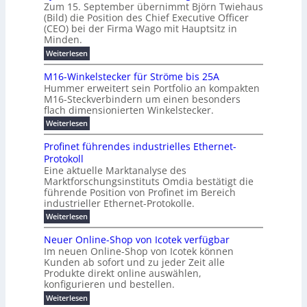
e
Zum 15. September übernimmt Björn Twiehaus
r
e
ü
a
r
(Bild) die Position des Chief Executive Officer
i
u
h
t
r
T
(CEO) bei der Firma Wago mit Hauptsitz in
r
z
m
n
n
e
u
Minden.
w
2
g
e
n
a
m
:
Weiterlesen
0
s
g
E
c
p
B
2
e
l
h
n
j
o
M16-Winkelstecker für Ströme bis 25A
n
s
6
a
ö
e
f
u
t
Hummer erweitert sein Portfolio an kompakten
E
r
s
r
ü
u
M16-Steckverbindern um einen besonders
n
n
u
t
r
m
g
flach dimensionierten Winkelstecker.
T
d
e
v
r
s
i
w
:
w
Weiterlesen
ff
o
o
c
i
e
M
i
n
e
e
p
h
1
z
l
ü
Profinet führendes industrielles Ethernet-
n
h
6
e
i
a
b
ö
Protokoll
a
i
-
e
e
a
l
u
s
Eine aktuelle Marktanalyse des
W
n
g
r
n
s
t
Marktforschungsinstituts Omdia bestätigt die
i
u
t
2
e
w
E
n
l
führende Position von Profinet im Bereich
e
0
n
i
r
k
r
%
t
industrieller Ethernet-Protokolle.
e
g
r
e
B
e
i
h
i
d
:
Weiterlesen
e
l
s
m
ü
n
P
e
s
s
K
n
e
r
e
r
t
Neuer Online-Shop von Icotek verfügbar
r
a
t
r
u
o
o
e
b
s
Im neuen Online-Shop von Icotek können
c
e
e
f
c
e
k
t
Kunden ab sofort und zu jeder Zeit alle
a
r
i
n
k
l
e
r
Produkte direkt online auswählen,
W
n
t
e
m
n
a
konfigurieren und bestellen.
a
e
r
a
H
P
g
t
f
t
n
:
a
Weiterlesen
l
o
f
ü
a
N
l