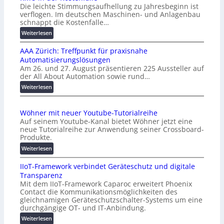
Die leichte Stimmungsaufhellung zu Jahresbeginn ist
verflogen. Im deutschen Maschinen- und Anlagenbau
schnappt die Kostenfalle…
:
Weiterlesen
K
AAA Zürich: Treffpunkt für praxisnahe
M
Automatisierungslösungen
U
Am 26. und 27. August präsentieren 225 Aussteller auf
i
der All About Automation sowie rund…
n
d
:
Weiterlesen
e
A
r
A
Wöhner mit neuer Youtube-Tutorialreihe
K
A
Auf seinem Youtube-Kanal bietet Wöhner jetzt eine
o
Z
neue Tutorialreihe zur Anwendung seiner Crossboard-
s
ü
Produkte.
t
r
:
Weiterlesen
e
i
W
n
c
IIoT-Framework verbindet Geräteschutz und digitale
ö
f
h
Transparenz
h
a
:
Mit dem IIoT-Framework Caparoc erweitert Phoenix
n
l
T
Contact die Kommunikationsmöglichkeiten des
e
l
r
gleichnamigen Geräteschutzschalter-Systems um eine
r
e
e
durchgängige OT- und IT-Anbindung.
m
f
:
Weiterlesen
i
f