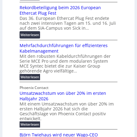
W
0
s
c
Rekordbeteiligung beim 2026 European
e
2
p
h
Ethercat Plug Fest
i
7
a
u
Das 36. European Ethercat Plug Fest endete
t
w
r
n
nach zwei intensiven Tagen am 15. und 16. Juli
e
i
e
g
auf dem SIA-Campus von Sick in…
r
r
n
s
:
Weiterlesen
e
d
z
f
R
n
z
ö
Mehrfachdurchführungen für effizienteres
e
t
u
r
Kabelmanagement
k
w
m
d
Mit den robusten Kabeldurchführungen der
o
i
E
e
Serie MCE Pro und dem modularen System
r
c
n
r
MCE Syntec bietet die zur Kaiser Group
d
k
e
gehörende Agro vielfältige…
u
b
e
r
n
:
Weiterlesen
e
l
g
M
g
t
t
e
y
b
Phoenix Contact
e
h
e
H
Umsatzwachstum von über 20% im ersten
r
r
i
N
u
Halbjahr 2026
f
a
l
H
b
a
Mit einem Umsatzwachstum von über 20% im
u
i
-
c
f
ersten Halbjahr 2026 hat sich die
c
h
g
S
Geschäftslage von Phoenix Contact positiv
ü
h
d
u
i
entwickelt.
r
u
t
n
c
r
m
:
Weiterlesen
m
g
c
h
U
o
e
h
m
b
e
Björn Twiehaus wird neuer Wago-CEO
d
f
h
s