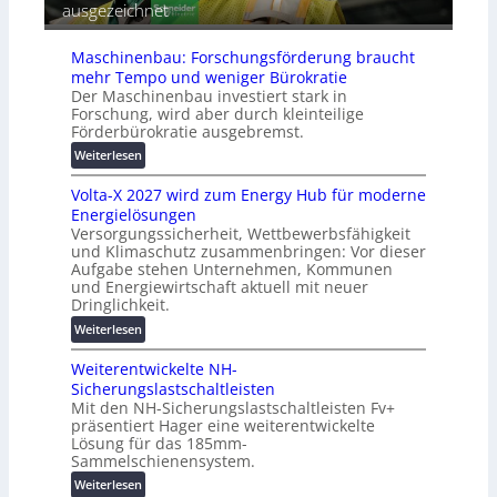
ausgezeichnet
r
h
i
ä
e
s
t
Maschinenbau: Forschungsförderung braucht
i
e
mehr Tempo und weniger Bürokratie
e
s
Der Maschinenbau investiert stark in
r
c
Forschung, wird aber durch kleinteilige
u
h
Förderbürokratie ausgebremst.
n
u
:
Weiterlesen
g
t
M
s
z
Volta-X 2027 wird zum Energy Hub für moderne
a
l
u
Energielösungen
s
ö
n
Versorgungssicherheit, Wettbewerbsfähigkeit
c
s
d
und Klimaschutz zusammenbringen: Vor dieser
h
u
Aufgabe stehen Unternehmen, Kommunen
d
i
n
und Energiewirtschaft aktuell mit neuer
i
n
g
Dringlichkeit.
g
e
e
:
i
Weiterlesen
n
n
V
t
b
Weiterentwickelte NH-
o
a
a
Sicherungslastschaltleisten
l
l
u
Mit den NH-Sicherungslastschaltleisten Fv+
t
e
:
präsentiert Hager eine weiterentwickelte
a
T
F
Lösung für das 185mm-
-
r
o
Sammelschienensystem.
X
a
r
:
Weiterlesen
2
n
s