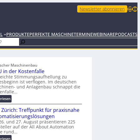
LinkedIn
YouTube
Newsletter abonnieren
EL
PRODUKTE
PERFEKTE MASCHINE
TERMINE
WEBINARE
PODCASTS
scher Maschinenbau
 in der Kostenfalle
leichte Stimmungsaufhellung zu
esbeginn ist verflogen. Im deutschen
chinen- und Anlagenbau schnappt die
enfalle…
:
erlesen
K
 Zürich: Treffpunkt für praxisnahe
M
U
omatisierungslösungen
i
6. und 27. August präsentieren 225
teller auf der All About Automation
n
ie rund…
d
e
:
erlesen