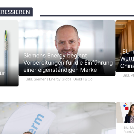
ERESSIEREN
„EU 
Siemens Energy beginnt
Wett
Vorbereitungen für die Einführung
Chin
einer eigenständigen Marke
ür
Bild: 
Bild: Siemens Energy Global GmbH & Co.
Bild: M
Frankf