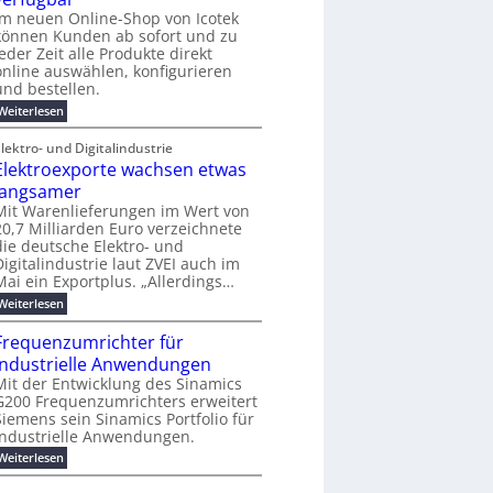
e
e
j
o
e
i
Im neuen Online-Shop von Icotek
m
s
a
-
r
n
e
können Kunden ab sofort und zu
h
t
C
f
e
n
jeder Zeit alle Produkte direkt
r
E
ü
t
t
online auswählen, konfigurieren
2
O
r
f
0
und bestellen.
S
ü
2
t
h
:
Weiterlesen
6
r
r
N
ö
e
e
lektro- und Digitalindustrie
m
n
u
e
Elektroexporte wachsen etwas
d
e
b
e
r
langsamer
i
s
O
Mit Warenlieferungen im Wert von
s
i
n
20,7 Milliarden Euro verzeichnete
2
n
l
5
die deutsche Elektro- und
d
i
A
u
Digitalindustrie laut ZVEI auch im
n
s
e
Mai ein Exportplus. „Allerdings…
t
-
:
Weiterlesen
r
S
E
i
h
l
e
Frequenzumrichter für
o
e
l
p
industrielle Anwendungen
k
l
v
t
Mit der Entwicklung des Sinamics
e
o
r
G200 Frequenzumrichters erweitert
s
n
o
E
Siemens sein Sinamics Portfolio für
I
e
t
c
industrielle Anwendungen.
x
h
o
p
:
Weiterlesen
e
t
o
F
r
e
r
r
n