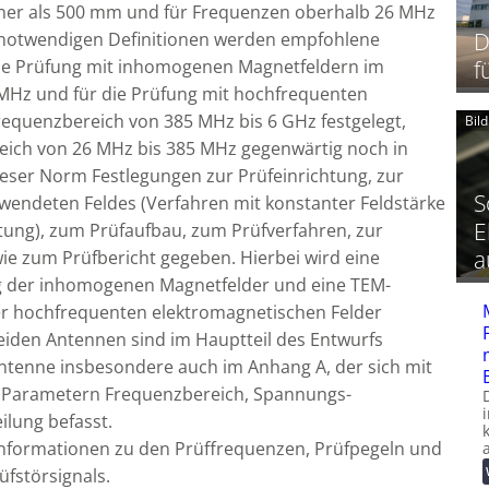
ner als 500 mm und für Frequenzen oberhalb 26 MHz
D
n notwendigen Definitionen werden empfohlene
f
 die Prüfung mit inhomogenen Magnetfeldern im
 MHz und für die Prüfung mit hochfrequenten
equenzbereich von 385 MHz bis 6 GHz festgelegt,
Bil
eich von 26 MHz bis 385 MHz gegenwärtig noch in
ieser Norm Festlegungen zur Prüfeinrichtung, zur
S
erwendeten Feldes (Verfahren mit konstanter Feldstärke
E
tung), zum Prüfaufbau, zum Prüfverfahren, zur
a
e zum Prüfbericht gegeben. Hierbei wird eine
 der inhomogenen Magnetfelder und eine TEM-
r hochfrequenten elektromagnetischen Felder
eiden Antennen sind im Hauptteil des Entwurfs
tenne insbesondere auch im Anhang A, der sich mit
en Parametern Frequenzbereich, Spannungs-
ilung befasst.
 Informationen zu den Prüffrequenzen, Prüfpegeln und
fstörsignals.