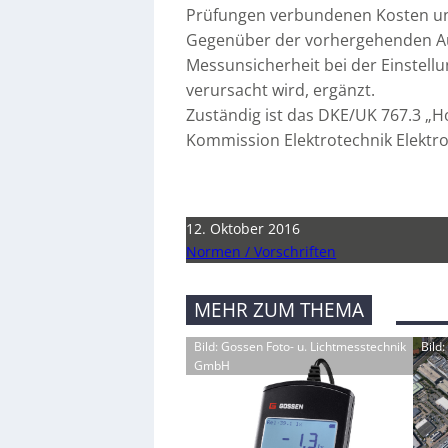
Prüfungen verbundenen Kosten un
Gegenüber der vorhergehenden Au
Messunsicherheit bei der Einstellu
verursacht wird, ergänzt.
Zuständig ist das DKE/UK 767.3 „
Kommission Elektrotechnik Elektro
12. Oktober 2016
Normen / Vorschriften
MEHR ZUM THEMA
Bild: Gossen Foto- u. Lichtmesstechnik
Bild
GmbH