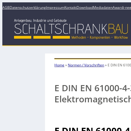
AGB
Datenschutzerklärung
Impressum
Kontakt
Download
Mediadaten
Award
i-ne
Home
»
Normen / Vorschriften
»
E DIN EN 6100
E DIN EN 61000-4-
Elektromagnetisch
E DIN EN 61000-4