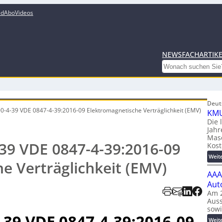
ed
Abo
Videos
NEWS
FACHARTIK
Search
Deut
0-4-39 VDE 0847-4-39:2016-09 Elektromagnetische Verträglichkeit (EMV)
KMU
Die 
Jahr
Mas
39 VDE 0847-4-39:2016-09
Kost
Weit
e Verträglichkeit (EMV)
AAA
Aut
Am 2
Auss
sow
-39 VDE 0847-4-39:2016-09
Weit