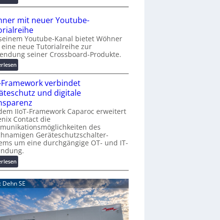
r
A
K
A
ner mit neuer Youtube-
o
A
orialreihe
s
Z
seinem Youtube-Kanal bietet Wöhner
t
ü
t eine neue Tutorialreihe zur
e
r
endung seiner Crossboard-Produkte.
n
i
:
erlesen
f
c
W
a
h
T-Framework verbindet
ö
l
:
h
äteschutz und digitale
l
T
n
nsparenz
e
r
e
dem IIoT-Framework Caparoc erweitert
e
r
nix Contact die
f
munikationsmöglichkeiten des
m
f
chnamigen Geräteschutzschalter-
i
p
ems um eine durchgängige OT- und IT-
t
u
indung.
n
n
:
erlesen
e
k
I
u
t
I
e
d: Dehn SE
f
o
r
ü
T
Y
r
-
o
p
F
u
r