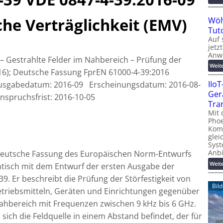
he Verträglichkeit (EMV)
Wöh
Tut
Auf 
jetz
Anw
 – Gestrahlte Felder im Nahbereich – Prüfung der
Weit
016); Deutsche Fassung FprEN 61000-4-39:2016
IIo
 Ausgabedatum: 2016-09 Erscheinungsdatum: 2016-08-
Ger
nspruchsfrist: 2016-10-05
Tra
Mit 
Phoe
Kom
glei
Syst
Anb
 Deutsche Fassung des Europäischen Norm-Entwurfs
Weit
ntisch mit dem Entwurf der ersten Ausgabe der
9. Er beschreibt die Prüfung der Störfestigkeit von
Bil
etriebsmitteln, Geräten und Einrichtungen gegenüber
ahbereich mit Frequenzen zwischen 9 kHz bis 6 GHz.
sich die Feldquelle in einem Abstand befindet, der für