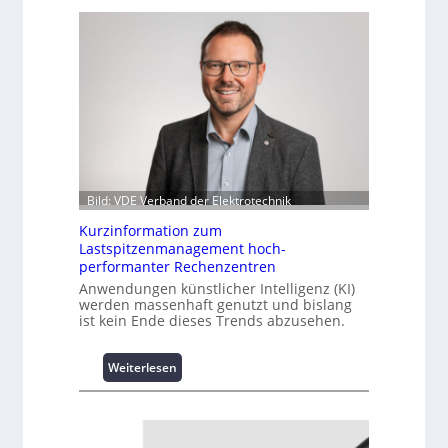
Bild: VDE Verband der Elektrotechnik
Kurzinformation zum
Lastspitzenmanagement hoch-
performanter Rechenzentren
Anwendungen künstlicher Intelligenz (KI)
werden massenhaft genutzt und bislang
ist kein Ende dieses Trends abzusehen.
:
Weiterlesen
K
u
r
z