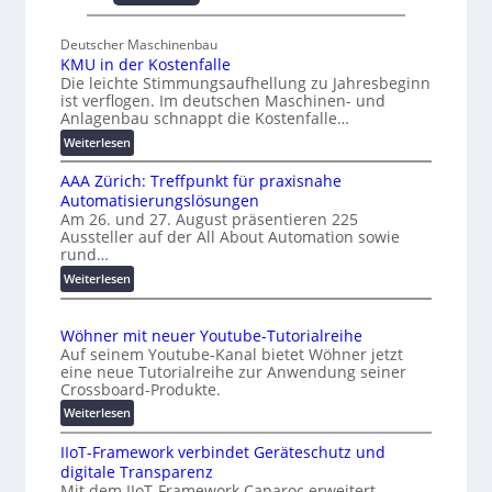
U
e
n
s
Deutscher Maschinenbau
i
c
KMU in der Kostenfalle
v
h
Die leichte Stimmungsaufhellung zu Jahresbeginn
e
a
ist verflogen. Im deutschen Maschinen- und
r
Anlagenbau schnappt die Kostenfalle…
f
s
f
:
Weiterlesen
a
e
K
l
AAA Zürich: Treffpunkt für praxisnahe
M
n
A
Automatisierungslösungen
U
u
Am 26. und 27. August präsentieren 225
i
Aussteller auf der All About Automation sowie
t
n
rund…
o
d
:
Weiterlesen
e
m
A
r
a
A
K
t
Wöhner mit neuer Youtube-Tutorialreihe
A
o
i
Auf seinem Youtube-Kanal bietet Wöhner jetzt
Z
s
o
eine neue Tutorialreihe zur Anwendung seiner
ü
t
n
Crossboard-Produkte.
r
e
.
:
Weiterlesen
i
n
O
W
c
f
r
IIoT-Framework verbindet Geräteschutz und
ö
h
a
g
digitale Transparenz
h
:
l
w
Mit dem IIoT-Framework Caparoc erweitert
n