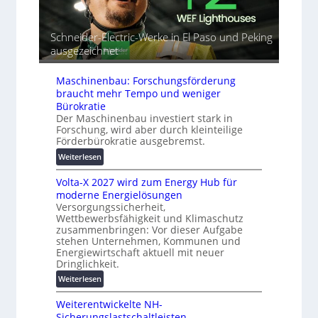
a
t
d
l
o
e
r
m
t
Schneider-Electric-Werke in El Paso und Peking
e
a
G
ausgezeichnet
i
t
e
h
i
r
e
Maschinenbau: Forschungsförderung
s
ä
braucht mehr Tempo und weniger
i
t
Bürokratie
e
e
Der Maschinenbau investiert stark in
r
s
Forschung, wird aber durch kleinteilige
u
c
Förderbürokratie ausgebremst.
n
h
:
Weiterlesen
g
u
M
s
t
Volta-X 2027 wird zum Energy Hub für
a
l
z
moderne Energielösungen
s
ö
u
Versorgungssicherheit,
c
s
n
Wettbewerbsfähigkeit und Klimaschutz
h
u
d
zusammenbringen: Vor dieser Aufgabe
i
n
stehen Unternehmen, Kommunen und
d
n
g
Energiewirtschaft aktuell mit neuer
i
e
e
Dringlichkeit.
g
n
n
i
:
Weiterlesen
b
t
V
a
Weiterentwickelte NH-
a
o
u
Sicherungslastschaltleisten
l
l