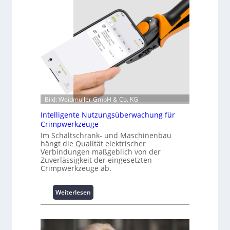
i
n
f
o
r
m
a
t
i
o
Bild: Weidmüller GmbH & Co. KG
n
Intelligente Nutzungsüberwachung für
z
Crimpwerkzeuge
u
m
Im Schaltschrank- und Maschinenbau
hängt die Qualität elektrischer
L
Verbindungen maßgeblich von der
a
Zuverlässigkeit der eingesetzten
s
Crimpwerkzeuge ab.
t
s
:
Weiterlesen
p
I
i
n
t
t
z