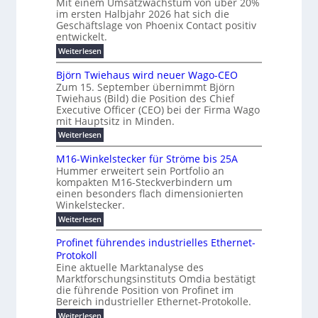
Mit einem Umsatzwachstum von über 20%
h
i
c
S
im ersten Halbjahr 2026 hat sich die
ü
t
h
g
i
Geschäftslage von Phoenix Contact positiv
r
d
m
u
entwickelt.
c
m
u
e
n
h
r
:
Weiterlesen
o
h
g
c
U
e
d
h
r
m
b
Björn Twiehaus wird neuer Wago-CEO
r
e
f
s
T
e
Zum 15. September übernimmt Björn
u
ü
r
a
e
Twiehaus (Bild) die Position des Chief
i
h
n
t
n
m
Executive Officer (CEO) bei der Firma Wago
r
z
m
g
e
u
mit Hauptsitz in Minden.
w
p
2
s
E
n
a
o
:
Weiterlesen
0
l
g
c
n
B
u
2
e
h
a
e
j
M16-Winkelstecker für Ströme bis 25A
n
n
s
6
s
ö
r
f
t
Hummer erweitert sein Portfolio an
d
E
r
t
ü
g
u
kompakten M16-Steckverbindern um
n
w
u
r
s
m
i
einen besonders flach dimensionierten
T
e
e
v
r
c
Winkelstecker.
w
e
ff
o
n
o
i
h
l
i
:
Weiterlesen
n
i
e
p
a
z
M
ü
ö
h
g
e
i
1
b
l
Profinet führendes industrielles Ethernet-
s
a
e
6
e
e
a
t
u
Protokoll
u
n
-
r
r
n
s
l
Eine aktuelle Marktanalyse des
t
W
n
2
w
B
E
Marktforschungsinstituts Omdia bestätigt
e
i
e
0
g
i
ü
r
n
%
t
die führende Position von Profinet im
i
r
e
e
k
i
r
Bereich industrieller Ethernet-Protokolle.
h
d
s
n
s
e
m
o
n
e
:
Weiterlesen
t
K
l