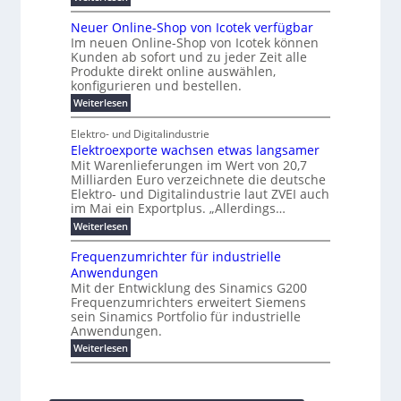
e
e
k
P
r
a
s
r
e
u
r
b
t
r
Neuer Online-Shop von Icotek verfügbar
s
c
n
e
o
e
e
t
Im neuen Online-Shop von Icotek können
a
a
r
f
l
c
e
Kunden ab sofort und zu jeder Zeit alle
W
t
i
t
m
k
n
a
Produkte direkt online auswählen,
n
i
a
e
H
P
g
konfigurieren und bestellen.
e
n
r
a
e
l
o
t
a
f
l
:
Weiterlesen
-
u
f
g
ü
b
N
C
ü
g
e
r
j
e
E
Elektro- und Digitalindustrie
h
m
S
a
u
F
O
r
Elektroexporte wachsen etwas langsamer
e
t
h
e
e
e
n
r
r
Mit Warenlieferungen im Wert von 20,7
r
n
s
t
ö
2
O
Milliarden Euro verzeichnete die deutsche
d
m
0
t
n
Elektro- und Digitalindustrie laut ZVEI auch
e
e
2
l
im Mai ein Exportplus. „Allerdings…
s
b
6
i
i
i
:
Weiterlesen
n
n
s
E
e
d
2
l
-
Frequenzumrichter für industrielle
u
5
e
S
Anwendungen
s
A
k
h
t
Mit der Entwicklung des Sinamics G200
t
o
r
Frequenzumrichters erweitert Siemens
r
p
i
o
sein Sinamics Portfolio für industrielle
v
e
e
o
Anwendungen.
l
x
n
l
:
Weiterlesen
p
I
e
F
o
c
s
r
r
o
E
e
t
t
t
q
e