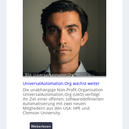
r
e
h
r
e
m
i
o
t
d
s
u
t
l
a
e
t
m
t
i
A
t
u
2
s
0
b
Bild: UniversalAutomation.Org
u
a
n
UniversalAutomation.Org wächst weiter
u
d
h
Die unabhängige Non-Profit-Organisation
4
UniversalAutomation.Org (UAO) verfolgt
e
0
ihr Ziel einer offenen, softwaredefinierten
m
A
Automatisierung mit zwei neuen
m
Mitgliedern aus den USA: HPE und
n
Clemson University.
i
s
:
Weiterlesen
s