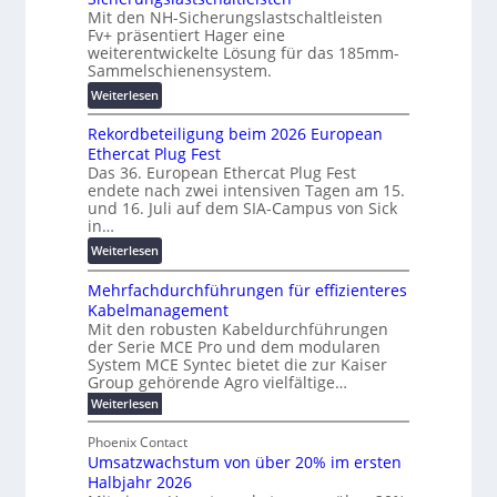
:
Mit den NH-Sicherungslastschaltleisten
e
t
F
Fv+ präsentiert Hager eine
T
a
o
weiterentwickelte Lösung für das 185mm-
r
-
r
Sammelschienensystem.
a
X
s
:
Weiterlesen
n
2
c
W
s
0
h
Rekordbeteiligung beim 2026 European
e
p
2
u
Ethercat Plug Fest
i
a
7
n
Das 36. European Ethercat Plug Fest
t
r
w
g
endete nach zwei intensiven Tagen am 15.
e
e
i
s
und 16. Juli auf dem SIA-Campus von Sick
r
n
r
in…
f
e
z
d
ö
:
Weiterlesen
n
z
r
R
t
u
d
Mehrfachdurchführungen für effizienteres
e
w
m
e
Kabelmanagement
k
i
E
r
Mit den robusten Kabeldurchführungen
o
c
n
der Serie MCE Pro und dem modularen
u
r
k
e
System MCE Syntec bietet die zur Kaiser
n
d
e
r
Group gehörende Agro vielfältige…
g
b
l
g
:
Weiterlesen
b
e
t
y
M
r
t
e
e
H
Phoenix Contact
a
e
h
N
u
Umsatzwachstum von über 20% im ersten
r
u
i
H
b
Halbjahr 2026
f
c
l
-
a
f