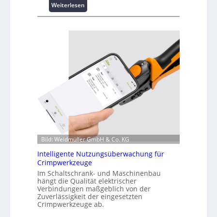
:
Weiterlesen
K
u
r
z
i
n
f
o
r
m
a
t
i
o
Bild: Weidmüller GmbH & Co. KG
n
z
Intelligente Nutzungsüberwachung für
u
Crimpwerkzeuge
m
Im Schaltschrank- und Maschinenbau
L
hängt die Qualität elektrischer
Verbindungen maßgeblich von der
a
Zuverlässigkeit der eingesetzten
s
Crimpwerkzeuge ab.
t
s