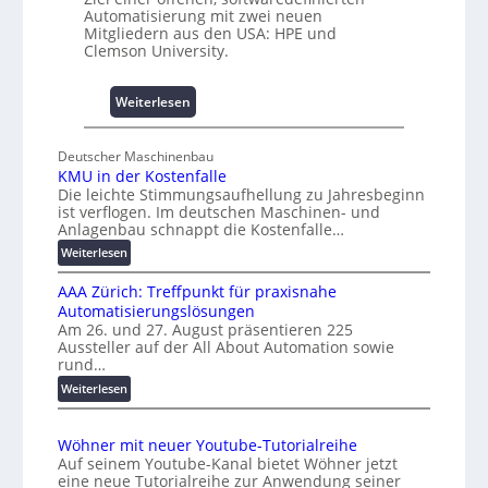
A
Automatisierung mit zwei neuen
m
Mitgliedern aus den USA: HPE und
n
Clemson University.
i
s
s
:
Weiterlesen
e
U
s
n
Deutscher Maschinenbau
c
i
KMU in der Kostenfalle
h
v
Die leichte Stimmungsaufhellung zu Jahresbeginn
a
e
ist verflogen. Im deutschen Maschinen- und
f
r
Anlagenbau schnappt die Kostenfalle…
f
s
:
Weiterlesen
e
a
K
n
l
AAA Zürich: Treffpunkt für praxisnahe
M
A
Automatisierungslösungen
U
u
Am 26. und 27. August präsentieren 225
i
Aussteller auf der All About Automation sowie
t
n
rund…
o
d
:
Weiterlesen
e
m
A
r
a
A
K
t
Wöhner mit neuer Youtube-Tutorialreihe
A
o
i
Auf seinem Youtube-Kanal bietet Wöhner jetzt
Z
s
o
eine neue Tutorialreihe zur Anwendung seiner
ü
t