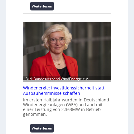
p
:
Weiterlesen
i
I
t
n
z
t
e
e
n
l
m
l
a
i
n
g
a
e
g
n
e
t
m
e
Bild: Bundesverband WindEnergie e.V.
e
N
n
u
Windenergie: Investitionssicherheit statt
t
t
Ausbauhemmnisse schaffen
h
z
Im ersten Halbjahr wurden in Deutschland
o
u
Windenergieanlagen (WEA) an Land mit
c
n
einer Leistung von 2.363MW in Betrieb
h
g
genommen.
-
s
p
ü
:
Weiterlesen
e
b
W