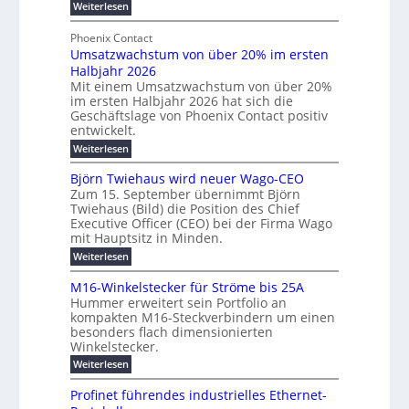
:
g
Weiterlesen
e
l
g
M
b
t
t
e
y
Phoenix Contact
r
e
h
e
H
Umsatzwachstum von über 20% im ersten
a
r
i
N
u
Halbjahr 2026
f
u
l
H
b
a
Mit einem Umsatzwachstum von über 20%
c
i
-
c
f
im ersten Halbjahr 2026 hat sich die
h
h
g
S
Geschäftslage von Phoenix Contact positiv
ü
d
t
u
i
entwickelt.
r
u
m
n
c
r
m
:
Weiterlesen
e
g
c
h
U
o
h
h
m
b
e
Björn Twiehaus wird neuer Wago-CEO
d
f
s
r
e
Zum 15. September übernimmt Björn
r
e
ü
a
T
Twiehaus (Bild) die Position des Chief
i
u
h
t
r
e
Executive Officer (CEO) bei der Firma Wago
r
z
m
n
n
u
m
mit Hauptsitz in Minden.
w
2
g
e
n
a
p
:
Weiterlesen
0
s
g
E
c
B
o
2
e
l
h
n
j
u
M16-Winkelstecker für Ströme bis 25A
n
s
6
a
ö
e
f
t
Hummer erweitert sein Portfolio an
n
E
r
s
r
ü
u
kompakten M16-Steckverbindern um einen
d
n
u
t
r
m
g
besonders flach dimensionierten
T
w
e
v
r
s
i
Winkelstecker.
w
ff
e
o
o
c
i
e
i
:
Weiterlesen
n
n
e
p
h
z
M
l
ü
h
i
e
i
1
a
b
ö
Profinet führendes industrielles Ethernet-
a
g
e
6
e
a
l
u