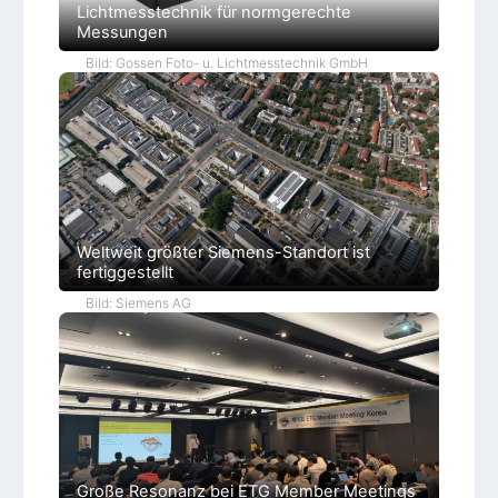
Lichtmesstechnik für normgerechte
Messungen
Bild: Gossen Foto- u. Lichtmesstechnik GmbH
Weltweit größter Siemens-Standort ist
fertiggestellt
Bild: Siemens AG
Große Resonanz bei ETG Member Meetings