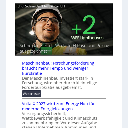
v
u
a
Bild: Schneider Electric GmbH
e
t
h
r
o
e
b
r
A
i
i
u
n
a
t
d
l
o
e
r
m
t
Schneider-Electric-Werke in El Paso und Peking
e
a
G
ausgezeichnet
i
t
e
h
i
r
e
s
Maschinenbau: Forschungsförderung
ä
i
braucht mehr Tempo und weniger
t
e
Bürokratie
e
r
Der Maschinenbau investiert stark in
s
u
Forschung, wird aber durch kleinteilige
c
Förderbürokratie ausgebremst.
n
h
g
:
Weiterlesen
u
s
M
t
l
Volta-X 2027 wird zum Energy Hub für
a
z
ö
moderne Energielösungen
s
u
s
Versorgungssicherheit,
c
n
Wettbewerbsfähigkeit und Klimaschutz
u
h
d
zusammenbringen: Vor dieser Aufgabe
n
i
d
stehen Unternehmen, Kommunen und