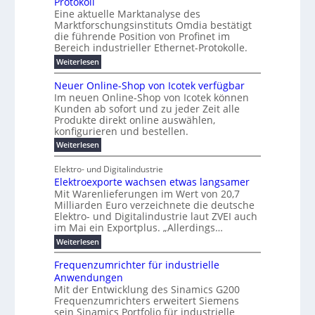
s
Protokoll
n
-
r
e
n
s
t
Eine aktuelle Marktanalyse des
u
t
W
2
r
w
E
l
Marktforschungsinstituts Omdia bestätigt
e
i
0
n
i
B
r
n
%
t
die führende Position von Profinet im
e
g
r
e
k
ü
i
Bereich industrieller Ethernet-Protokolle.
h
i
d
e
s
e
m
r
n
e
:
s
Weiterlesen
K
l
n
e
e
o
P
r
a
s
t
r
u
r
k
b
t
Neuer Online-Shop von Icotek verfügbar
s
c
e
e
o
e
e
t
r
Im neuen Online-Shop von Icotek können
a
r
n
f
l
c
e
Kunden ab sofort und zu jeder Zeit alle
a
W
i
t
m
k
n
a
Produkte direkt online auswählen,
t
n
a
e
H
P
g
konfigurieren und bestellen.
e
n
r
i
a
l
o
t
a
f
l
:
Weiterlesen
e
-
u
f
g
ü
b
N
C
ü
g
e
r
j
e
E
Elektro- und Digitalindustrie
h
m
S
a
u
F
O
r
Elektroexporte wachsen etwas langsamer
e
t
h
e
e
e
n
r
r
Mit Warenlieferungen im Wert von 20,7
r
n
s
t
ö
2
O
Milliarden Euro verzeichnete die deutsche
d
m
0
t
n
Elektro- und Digitalindustrie laut ZVEI auch
e
e
2
l
im Mai ein Exportplus. „Allerdings…
s
b
6
i
i
i
:
Weiterlesen
n
n
s
E
e
d
2
l
-
Frequenzumrichter für industrielle
u
5
e
S
Anwendungen
s
A
k
h
t
Mit der Entwicklung des Sinamics G200
t
o
r
Frequenzumrichters erweitert Siemens
r
p
i
o
sein Sinamics Portfolio für industrielle
v