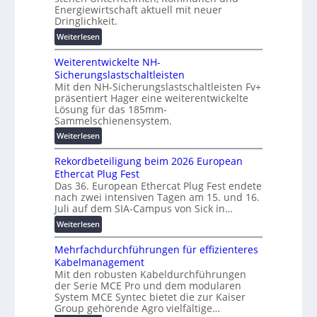
g
n
i
Energiewirtschaft aktuell mit neuer
e
e
Dringlichkeit.
g
n
n
i
:
Weiterlesen
b
t
V
a
a
Weiterentwickelte NH-
o
u
l
Sicherungslastschaltleisten
l
:
e
Mit den NH-Sicherungslastschaltleisten Fv+
t
F
T
präsentiert Hager eine weiterentwickelte
a
o
Lösung für das 185mm-
r
-
r
Sammelschienensystem.
a
X
s
n
:
Weiterlesen
2
c
s
W
0
h
Rekordbeteiligung beim 2026 European
p
e
2
u
Ethercat Plug Fest
a
i
7
n
Das 36. European Ethercat Plug Fest endete
r
t
w
g
nach zwei intensiven Tagen am 15. und 16.
e
e
i
s
Juli auf dem SIA-Campus von Sick in…
n
r
r
f
:
z
Weiterlesen
e
d
ö
R
n
z
r
Mehrfachdurchführungen für effizienteres
e
t
u
d
Kabelmanagement
k
w
m
e
Mit den robusten Kabeldurchführungen
o
i
E
r
der Serie MCE Pro und dem modularen
r
c
n
System MCE Syntec bietet die zur Kaiser
u
d
k
e
Group gehörende Agro vielfältige…
n
b
e
r