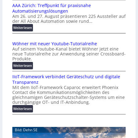
AAA Zürich: Treffpunkt für praxisnahe
M
Automatisierungslösungen
U
Am 26. und 27. August präsentieren 225 Aussteller auf
i
der All About Automation sowie rund…
n
d
:
Weiterlesen
e
A
r
A
Wöhner mit neuer Youtube-Tutorialreihe
K
A
Auf seinem Youtube-Kanal bietet Wöhner jetzt eine
o
Z
neue Tutorialreihe zur Anwendung seiner Crossboard-
s
ü
Produkte.
t
r
:
Weiterlesen
e
i
W
n
c
IIoT-Framework verbindet Geräteschutz und digitale
ö
f
h
Transparenz
h
a
:
Mit dem IIoT-Framework Caparoc erweitert Phoenix
n
l
T
Contact die Kommunikationsmöglichkeiten des
e
l
r
gleichnamigen Geräteschutzschalter-Systems um eine
r
e
e
durchgängige OT- und IT-Anbindung.
m
f
:
Weiterlesen
i
f
I
t
p
I
n
u
o
e
n
Bild: Dehn SE
T
u
k
-
e