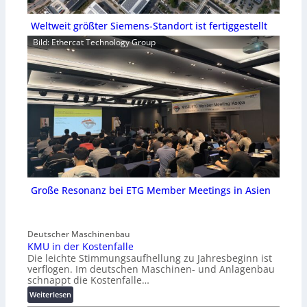
Weltweit größter Siemens-Standort ist fertiggestellt
Bild: Ethercat Technology Group
Große Resonanz bei ETG Member Meetings in Asien
Deutscher Maschinenbau
KMU in der Kostenfalle
Die leichte Stimmungsaufhellung zu Jahresbeginn ist
verflogen. Im deutschen Maschinen- und Anlagenbau
schnappt die Kostenfalle…
:
Weiterlesen
K