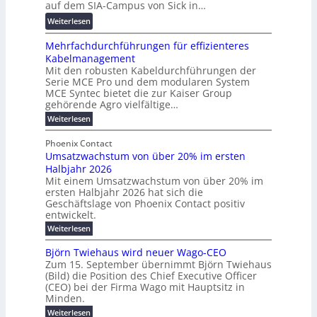
g
auf dem SIA-Campus von Sick in…
r
r
n
s
:
Weiterlesen
e
d
z
f
R
n
z
ö
Mehrfachdurchführungen für effizienteres
e
t
u
r
Kabelmanagement
k
w
m
d
Mit den robusten Kabeldurchführungen der
o
i
E
e
Serie MCE Pro und dem modularen System
r
c
n
r
MCE Syntec bietet die zur Kaiser Group
d
k
e
gehörende Agro vielfältige…
u
b
e
r
n
:
Weiterlesen
e
l
g
M
g
t
t
e
y
b
Phoenix Contact
e
h
e
H
Umsatzwachstum von über 20% im ersten
r
r
i
N
u
Halbjahr 2026
f
a
l
H
b
a
Mit einem Umsatzwachstum von über 20% im
u
i
-
c
f
ersten Halbjahr 2026 hat sich die
c
h
g
S
Geschäftslage von Phoenix Contact positiv
ü
h
d
u
i
entwickelt.
r
u
t
n
c
r
m
:
Weiterlesen
m
g
c
h
U
o
e
h
m
b
e
Björn Twiehaus wird neuer Wago-CEO
d
f
h
s
e
Zum 15. September übernimmt Björn Twiehaus
r
e
ü
a
r
(Bild) die Position des Chief Executive Officer
i
u
h
t
r
T
(CEO) bei der Firma Wago mit Hauptsitz in
r
z
m
n
n
e
u
Minden.
w
2
g
e
n
a
m
:
Weiterlesen
0
s
g
E
c