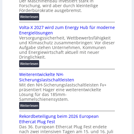
Der Maschinenbau investiert stark in
r
c
Forschung, wird aber durch kleinteilige
u
h
Förderbürokratie ausgebremst.
n
u
:
Weiterlesen
g
t
M
s
z
Volta-X 2027 wird zum Energy Hub für moderne
a
l
u
Energielösungen
s
ö
n
Versorgungssicherheit, Wettbewerbsfähigkeit
c
s
d
und Klimaschutz zusammenbringen: Vor dieser
h
u
Aufgabe stehen Unternehmen, Kommunen
d
i
n
und Energiewirtschaft aktuell mit neuer
i
n
g
Dringlichkeit.
g
e
e
:
i
Weiterlesen
n
n
V
t
b
Weiterentwickelte NH-
o
a
a
Sicherungslastschaltleisten
l
l
u
Mit den NH-Sicherungslastschaltleisten Fv+
t
e
:
präsentiert Hager eine weiterentwickelte
a
T
F
Lösung für das 185mm-
-
r
o
Sammelschienensystem.
X
a
r
:
Weiterlesen
2
n
s
W
0
s
c
Rekordbeteiligung beim 2026 European
e
2
p
h
Ethercat Plug Fest
i
7
a
u
Das 36. European Ethercat Plug Fest endete
t
w
r
n
nach zwei intensiven Tagen am 15. und 16. Juli
e
i
e