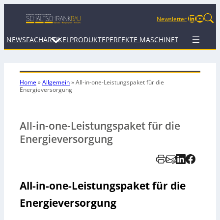
LinkedIn
YouTu
Newsletter
NEWS
FACHARTIKEL
PRODUKTE
PERFEKTE MASCHINE
TERMINE
WEB
Home
»
Allgemein
»
All-in-one-Leistungspaket für die
Energieversorgung
All-in-one-Leistungspaket für die
Energieversorgung
All-in-one-Leistungspaket für die
Energieversorgung