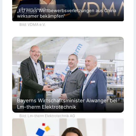
„EU muss Wettbewerbsverletzungen aus China
wirksamer bekämpfen“
Bild: VDMA e.V.
Bayerns Wirtschaftsminister Aiwanger bei
Lm-therm Elektrotechnik
Bild: Lm-therm Elektrotechnik AG