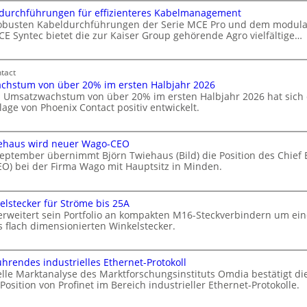
s
durchführungen für effizienteres Kabelmanagement
w
e
e
c
robusten Kabeldurchführungen der Serie MCE Pro und dem modul
n
k
h
E Syntec bietet die zur Kaiser Group gehörende Agro vielfältige…
r
o
u
d
w
r
n
M
z
d
g
e
tact
u
c
b
s
h
chstum von über 20% im ersten Halbjahr 2026
m
k
e
r
 Umsatzwachstum von über 20% im ersten Halbjahr 2026 hat sich 
E
e
ö
a
lage von Phoenix Contact positiv entwickelt.
n
e
r
c
e
d
h
U
d
r
e
e
m
iehaus wird neuer Wago-CEO
u
g
N
r
s
r
eptember übernimmt Björn Twiehaus (Bild) die Position des Chief 
a
y
H
g
u
c
CEO) bei der Firma Wago mit Hauptsitz in Minden.
H
u
h
n
z
u
S
n
g
w
B
ü
b
a
g
b
h
lstecker für Ströme bis 25A
c
ö
c
b
r
r
weitert sein Portfolio an kompakten M16-Steckverbindern um ei
h
r
u
ü
h
e
a
 flach dimensionierten Winkelstecker.
s
n
n
r
e
u
T
g
u
m
r
m
w
c
M
e
m
1
o
u
2
n
h
ührendes industrielles Ethernet-Protokoll
v
e
6
d
n
0
elle Marktanalyse des Marktforschungsinstituts Omdia bestätigt di
o
h
ü
e
g
n
2
osition von Profinet im Bereich industrieller Ethernet-Protokolle.
m
a
W
r
ü
u
r
s
6
e
e
b
s
n
f