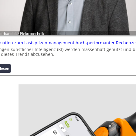
Verband der Elektrotechnik
rmation zum Lastspitzenmanagement hoch-performanter Rechenze
en künstlicher Intelligenz (KI) werden massenhaft genutzt und bi
 dieses Trends abzusehen.
:
lesen
K
u
r
z
i
n
f
o
r
m
a