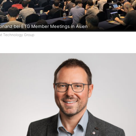
onanz bei ETG Member Meetings in Asien
cat Technology Group