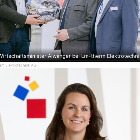
irtschaftsminister Aiwanger bei Lm-therm Elektrotechni
erm Elektrotechnik AG