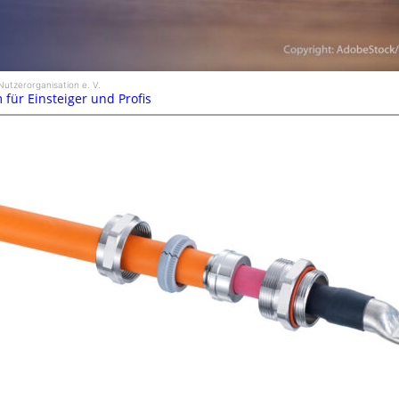
 Nutzerorganisation e. V.
 für Einsteiger und Profis