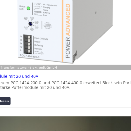
o
n
s
s
i
c
h
e
r
h
e
i
ck Transformatoren-Elektronik GmbH
t
ule mit 20 und 40A
s
euen PCC-1424-200-0 und PCC-1424-400-0 erweitert Block sein Port
t
starke Puffermodule mit 20 und 40A.
a
t
t
:
lesen
A
P
u
u
s
f
b
f
a
e