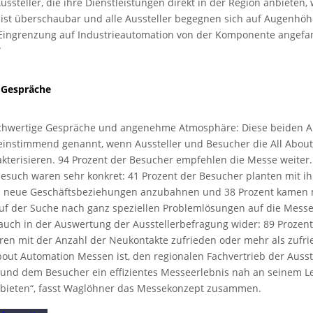
ussteller, die ihre Dienstleistungen direkt in der Region anbieten, 
ist überschaubar und alle Aussteller begegnen sich auf Augenhöh
Eingrenzung auf Industrieautomation von der Komponente angefan
“
 Gespräche
ochwertige Gespräche und angenehme Atmosphäre: Diese beiden 
instimmend genannt, wenn Aussteller und Besucher die All Abou
terisieren. 94 Prozent der Besucher empfehlen die Messe weiter. 
esuch waren sehr konkret: 41 Prozent der Besucher planten mit i
neue Geschäftsbeziehungen anzubahnen und 38 Prozent kamen m
uf der Suche nach ganz speziellen Problemlösungen auf die Messe
 auch in der Auswertung der Ausstellerbefragung wider: 89 Prozent
ren mit der Anzahl der Neukontakte zufrieden oder mehr als zufri
About Automation Messen ist, den regionalen Fachvertrieb der Ausst
 und dem Besucher ein effizientes Messeerlebnis nah an seinem 
u bieten“, fasst Waglöhner das Messekonzept zusammen.