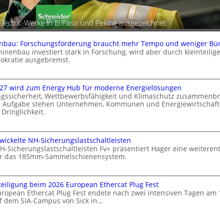
Electric-Werke in El Paso und Peking ausgezeichnet
nbau: Forschungsförderung braucht mehr Tempo und weniger Bür
inenbau investiert stark in Forschung, wird aber durch kleinteilig
okratie ausgebremst.
M
027 wird zum Energy Hub für moderne Energielösungen
a
gssicherheit, Wettbewerbsfähigkeit und Klimaschutz zusammenbr
s
r Aufgabe stehen Unternehmen, Kommunen und Energiewirtschaft 
c
Dringlichkeit.
h
V
n
wickelte NH-Sicherungslastschaltleisten
o
e
H-Sicherungslastschaltleisten Fv+ präsentiert Hager eine weiteren
n
ür das 185mm-Sammelschienensystem.
b
a
a
W
u
eiligung beim 2026 European Ethercat Plug Fest
X
e
uropean Ethercat Plug Fest endete nach zwei intensiven Tagen am 
2
F
auf dem SIA-Campus von Sick in…
0
o
2
e
r
7
r
R